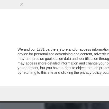
MEDIA E TV
POLITICA
We and our
1731 partners
store and/or access information
device for personalised advertising and content, advert
may use precise geolocation data and identification throu
may access more detailed information and change your pre
your consent, but you have a right to object to such proc
by returning to this site and clicking the
privacy policy
butt