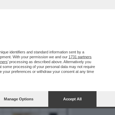
REPORT
DAGOARCHIVIO
que identifiers and standard information sent by a
lopment. With your permission we and our
1731 partners
tners
’ processing as described above. Alternatively you
at some processing of your personal data may not require
nge your preferences or withdraw your consent at any time
Manage Options
Accept All