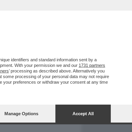
REPORT
DAGOARCHIVIO
que identifiers and standard information sent by a
lopment. With your permission we and our
1731 partners
tners
’ processing as described above. Alternatively you
at some processing of your personal data may not require
nge your preferences or withdraw your consent at any time
Manage Options
Accept All