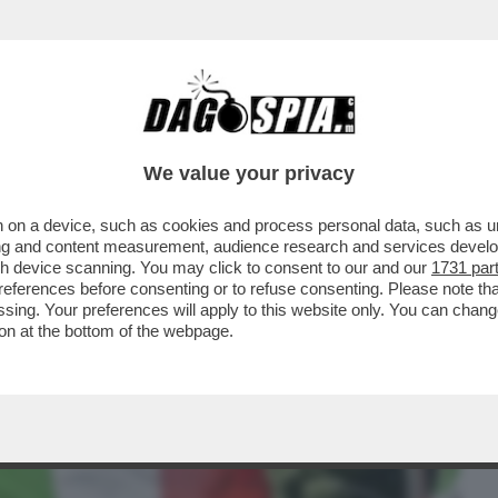
BUSINESS
CAFONAL
CRONACHE
SPORT
DAGO
We value your privacy
 on a device, such as cookies and process personal data, such as uni
PRILE IL MINISTERO DELLA CULTURA
ising and content measurement, audience research and services deve
IULI TAGLIA I FONDI..
gh device scanning. You may click to consent to our and our
1731 par
ferences before consenting or to refuse consenting. Please note th
essing. Your preferences will apply to this website only. You can cha
on at the bottom of the webpage.