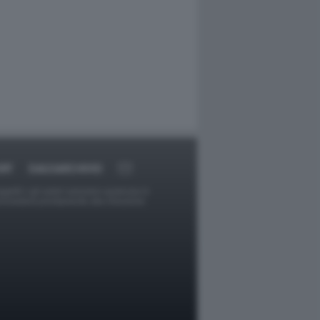
RT
DAGOARCHIVIO
ggetti o gli autori avessero qualcosa in
provvederà prontamente alla rimozione