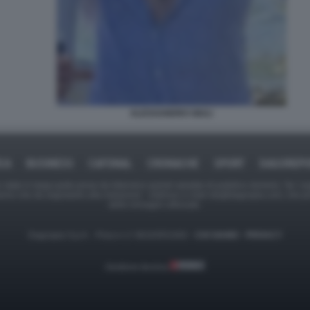
ALESSANDRO GIULI
ICA
BUSINESS
CAFONAL
CRONACHE
SPORT
DAGOREPO
tate in larga parte prese da Internet,e quindi valutate di pubblico dominio. Se i so
ranno che da segnalarlo alla redazione - indirizzo e-mail rda@dagospia.com, che 
delle immagini utilizzate.
Dagospia S.p.A. - P.iva e c.f. 06163551002 -
CHI SIAMO
-
PRIVACY
Gestione tecnica