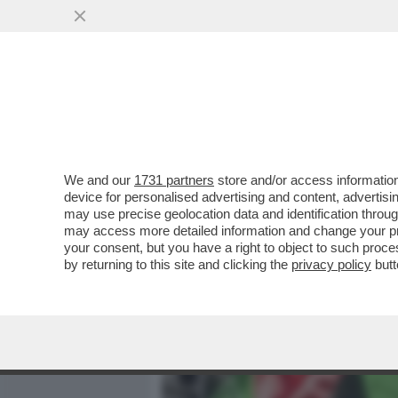
MEDIA E TV
POLITICA
We and our
1731 partners
store and/or access information
A POCHI GIORNI DAL 25 A
device for personalised advertising and content, advert
DIRETTO DA ALESSANDRO G
may use precise geolocation data and identification throu
may access more detailed information and change your pre
VAI ALL'ARTICOLO
your consent, but you have a right to object to such proc
by returning to this site and clicking the
privacy policy
butt