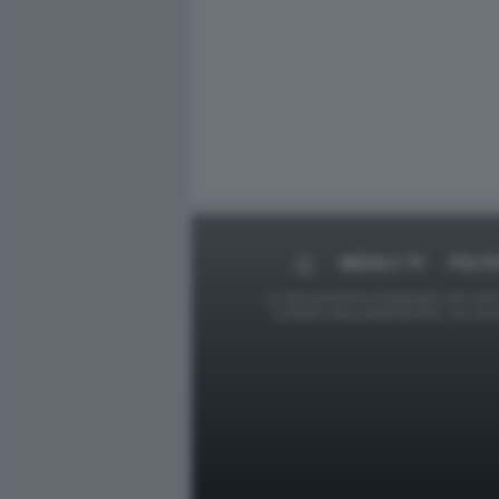
MEDIA E TV
POLIT
Le foto presenti su Dagospia.com sono s
contrario alla pubblicazione, non av