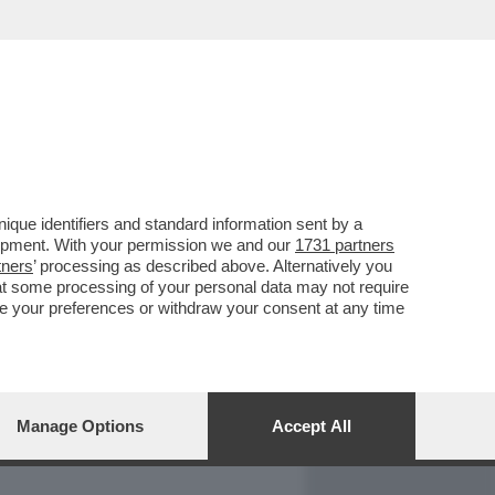
REPORT
DAGOARCHIVIO
que identifiers and standard information sent by a
lopment. With your permission we and our
1731 partners
tners
’ processing as described above. Alternatively you
at some processing of your personal data may not require
nge your preferences or withdraw your consent at any time
Manage Options
Accept All