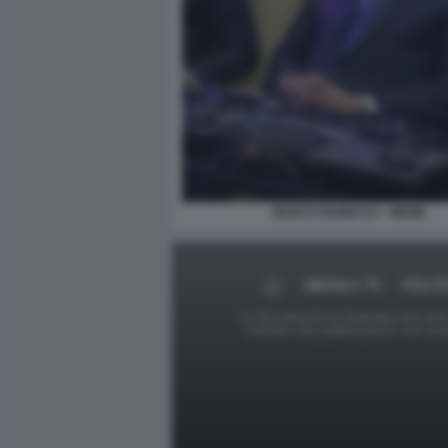
MARCO RUBIO DJ - MEME
MEDIA E TV
POLIT
Le foto presenti su Dagospia.com sono s
contrario alla pubblicazione, non av