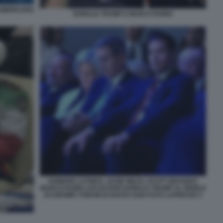
AMERICANO
DONALD TRUMP E MARCO RUBIO
HOWARD LUTNICK, SUSIE WILES, SCOTT BESSENT,
MARCO RUBIO ASCOLTANO DONALD TRUMP AL WORLD
ECONOMIC FORUM DI DAVOS 2026 FOTO LAPRESSE 5