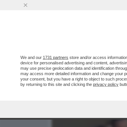
MEDIA E TV
POLITICA
We and our
1731 partners
store and/or access information
RUBIO RUBACUORI – IL SE
device for personalised advertising and content, advert
ESULI CUBANI E SUPER-CA
may use precise geolocation data and identification throu
may access more detailed information and change your pre
VAI ALL'ARTICOLO
your consent, but you have a right to object to such proc
by returning to this site and clicking the
privacy policy
butt