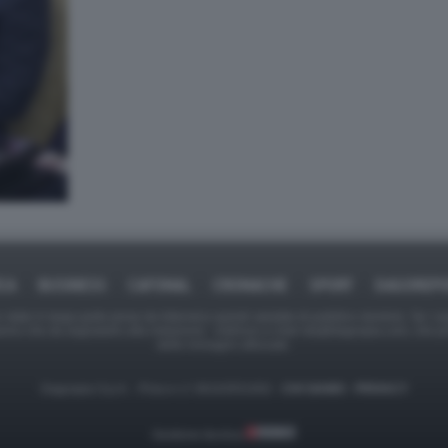
ICA
BUSINESS
CAFONAL
CRONACHE
SPORT
DAGOREPO
tate in larga parte prese da Internet,e quindi valutate di pubblico dominio. Se i so
ranno che da segnalarlo alla redazione - indirizzo e-mail rda@dagospia.com, che 
delle immagini utilizzate.
Dagospia S.p.A. - P.iva e c.f. 06163551002 -
CHI SIAMO
-
PRIVACY
Gestione tecnica