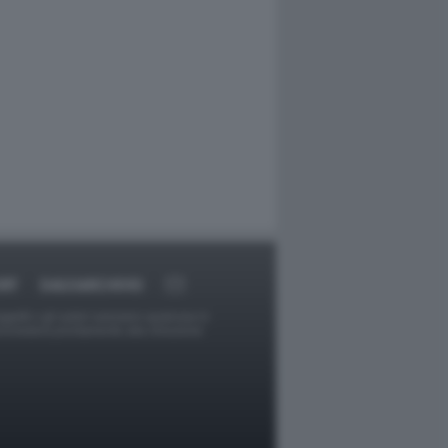
RT
DAGOARCHIVIO
ggetti o gli autori avessero qualcosa in
provvederà prontamente alla rimozione