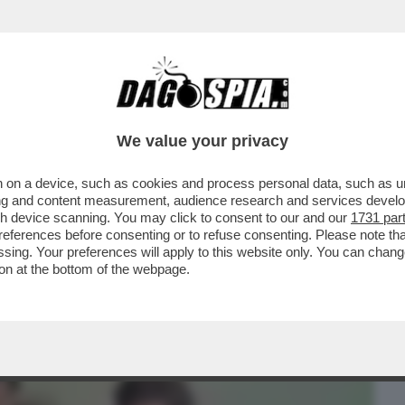
BUSINESS
CAFONAL
CRONACHE
SPORT
DAGO
We value your privacy
 on a device, such as cookies and process personal data, such as uni
GRETARIO DI STATO USA, FIGLIO DI
ising and content measurement, audience research and services deve
TTOLICO...
gh device scanning. You may click to consent to our and our
1731 par
ferences before consenting or to refuse consenting. Please note th
essing. Your preferences will apply to this website only. You can cha
on at the bottom of the webpage.