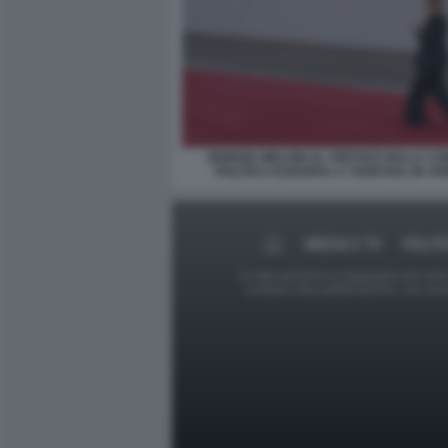
GIORGIA MELONI AL VERTICE DELLA C
POLITICA EUROPEA A YEREVAN, IN A
MEDIA E TV
POLIT
Le foto presenti su Dagospia.com sono s
contrario alla pubblicazione, non av