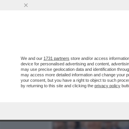
MEDIA E TV
POLITICA
We and our
1731 partners
store and/or access information
PROVE DI DISGELO TRA W
device for personalised advertising and content, advert
VENERDÌ MATTINA RICEVER
may use precise geolocation data and identification throu
may access more detailed information and change your pre
VAI ALL'ARTICOLO
your consent, but you have a right to object to such proc
by returning to this site and clicking the
privacy policy
butt