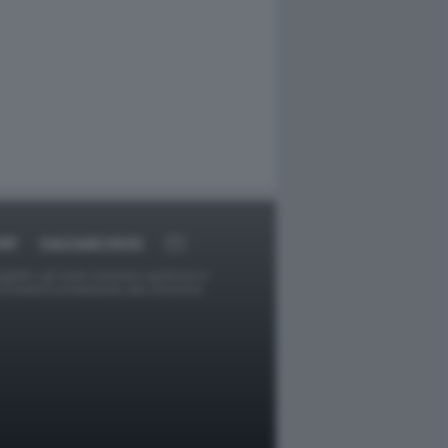
RT
DAGOARCHIVIO
ggetti o gli autori avessero qualcosa in
provvederà prontamente alla rimozione