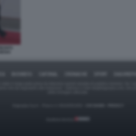
OMUNITA
RMENIA
ICA
BUSINESS
CAFONAL
CRONACHE
SPORT
DAGOREPO
tate in larga parte prese da Internet,e quindi valutate di pubblico dominio. Se i so
ranno che da segnalarlo alla redazione - indirizzo e-mail rda@dagospia.com, che 
delle immagini utilizzate.
Dagospia S.p.A. - P.iva e c.f. 06163551002 -
CHI SIAMO
-
PRIVACY
Gestione tecnica