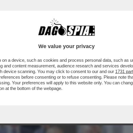
BUSINESS
CAFONAL
CRONACHE
SPORT
DAGO
We value your privacy
 on a device, such as cookies and process personal data, such as uni
ASHINGTON E ROMA – GIORGIA MELONI
ising and content measurement, audience research and services deve
À A PALAZZO ...
gh device scanning. You may click to consent to our and our
1731 par
ferences before consenting or to refuse consenting. Please note th
essing. Your preferences will apply to this website only. You can cha
on at the bottom of the webpage.