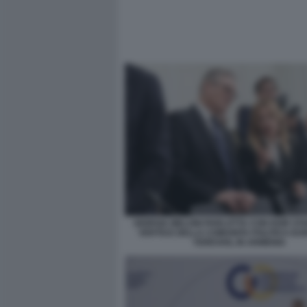
GIORGIA MELONI PARLOTTA CON KEIR ST
VERTICE DELLA COMUNITA POLITICA EU
YEREVAN, IN ARMENIA