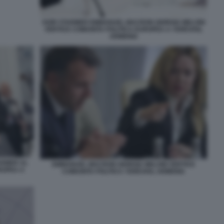
KEIR STARMER EMMANUEL MACRON GIORGIA MELONI
VERTICE COMUNITA POLITICA EUROPEA A YEREVAN,
ARMENIA
ARMER AL
EMMANUEL MACRON GIORGIA MELONI VERTICE
ROPEA A
COMUNITA POLITICA YEREVAN, ARMENIA