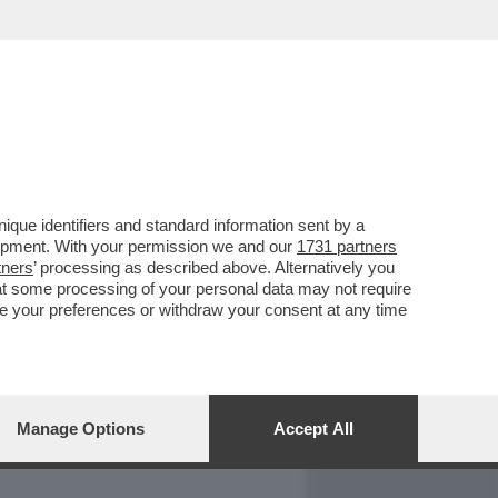
REPORT
DAGOARCHIVIO
que identifiers and standard information sent by a
lopment. With your permission we and our
1731 partners
tners
’ processing as described above. Alternatively you
at some processing of your personal data may not require
nge your preferences or withdraw your consent at any time
Manage Options
Accept All