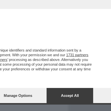
REPORT
DAGOARCHIVIO
que identifiers and standard information sent by a
lopment. With your permission we and our
1731 partners
tners
’ processing as described above. Alternatively you
at some processing of your personal data may not require
nge your preferences or withdraw your consent at any time
Manage Options
Accept All