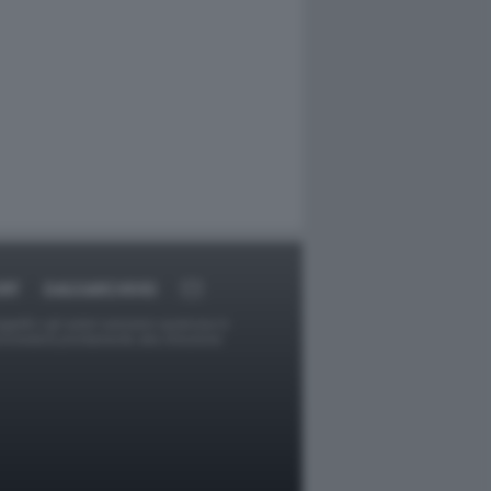
RT
DAGOARCHIVIO
ggetti o gli autori avessero qualcosa in
provvederà prontamente alla rimozione