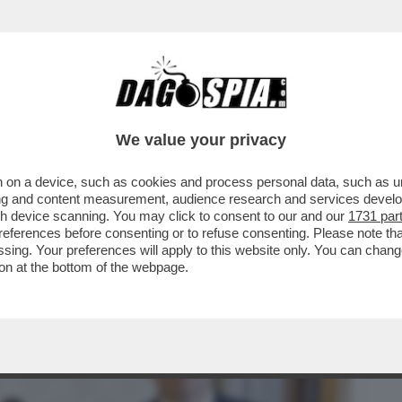
BUSINESS
CAFONAL
CRONACHE
SPORT
DAGO
We value your privacy
 on a device, such as cookies and process personal data, such as uni
I RICORRE L'ANNIVERSARIO DELLA RESA
ising and content measurement, audience research and services deve
ATE. STRANO ...
gh device scanning. You may click to consent to our and our
1731 par
ferences before consenting or to refuse consenting. Please note th
essing. Your preferences will apply to this website only. You can cha
on at the bottom of the webpage.