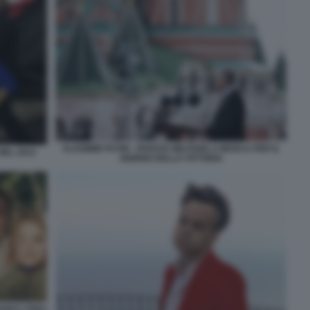
VLADIMIR PUTIN - PARATA MILITARE A MOSCA PER IL
NEL 2012
GIORNO DELLA VITTORIA
 E I FIGLI