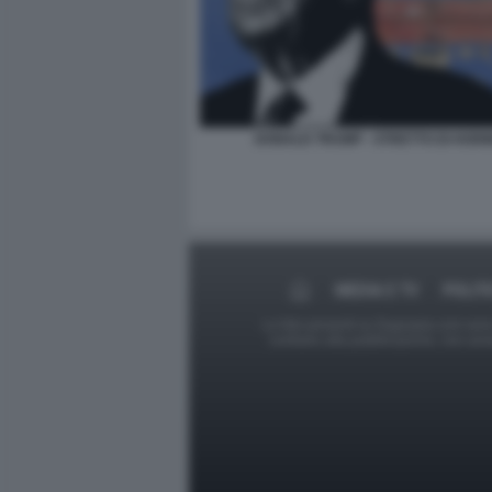
DONALD TRUMP - STRETTO DI HOR
MEDIA E TV
POLIT
Le foto presenti su Dagospia.com sono s
contrario alla pubblicazione, non av