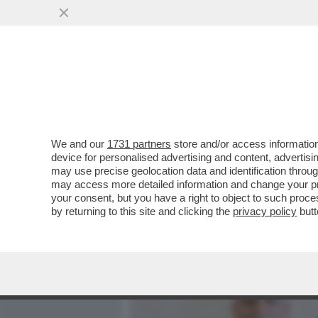
MEDIA E TV
POLITICA
We and our
1731 partners
store and/or access information
POSTA - CARO DAGO, OGG
device for personalised advertising and content, advert
NAZISTA ALLE FORZE ALLE
may use precise geolocation data and identification throu
may access more detailed information and change your pre
VAI ALL'ARTICOLO
your consent, but you have a right to object to such proc
by returning to this site and clicking the
privacy policy
butt