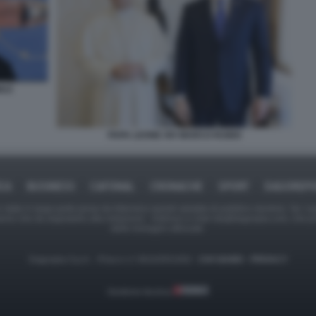
MUZ
PAPA LEONE XIV MARCO RUBIO
ICA
BUSINESS
CAFONAL
CRONACHE
SPORT
DAGOREPO
tate in larga parte prese da Internet,e quindi valutate di pubblico dominio. Se i so
ranno che da segnalarlo alla redazione - indirizzo e-mail rda@dagospia.com, che 
delle immagini utilizzate.
Dagospia S.p.A. - P.iva e c.f. 06163551002 -
CHI SIAMO
-
PRIVACY
Gestione tecnica