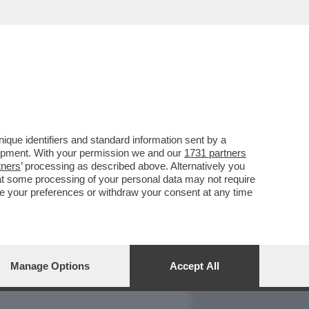
REPORT
DAGOARCHIVIO
que identifiers and standard information sent by a
lopment. With your permission we and our
1731 partners
tners
’ processing as described above. Alternatively you
at some processing of your personal data may not require
nge your preferences or withdraw your consent at any time
Manage Options
Accept All