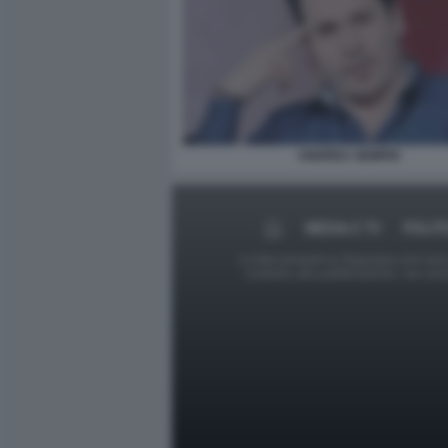
ANDREA SEMPIO
MEDIA E TV
POLIT
Le foto presenti su Dagospia.com sono s
contrario alla pubblicazione, non av