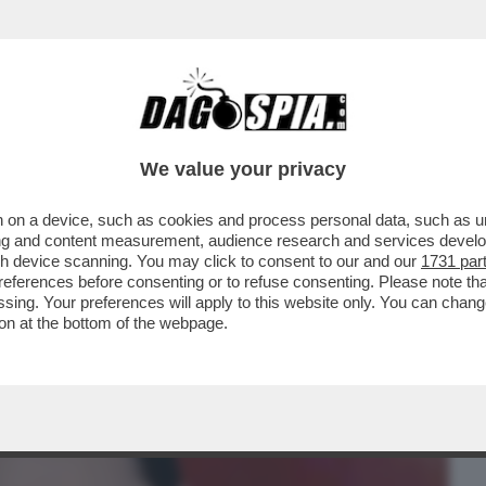
BUSINESS
CAFONAL
CRONACHE
SPORT
DAGO
We value your privacy
 on a device, such as cookies and process personal data, such as uni
AVA PERCHE’ GLI AMICI DEL FRATELLO
ising and content measurement, audience research and services deve
A PER USARE IL PC’
gh device scanning. You may click to consent to our and our
1731 par
ferences before consenting or to refuse consenting. Please note th
essing. Your preferences will apply to this website only. You can cha
on at the bottom of the webpage.