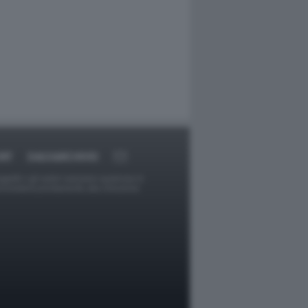
RT
DAGOARCHIVIO
ggetti o gli autori avessero qualcosa in
provvederà prontamente alla rimozione