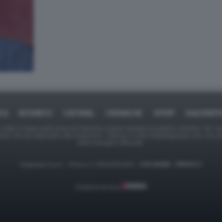
ICA
BUSINESS
CAFONAL
CRONACHE
SPORT
DAGOREPO
tate in larga parte prese da Internet,e quindi valutate di pubblico dominio. Se i so
ranno che da segnalarlo alla redazione - indirizzo e-mail rda@dagospia.com, che 
delle immagini utilizzate.
Dagospia S.p.A. - P.iva e c.f. 06163551002 -
CHI SIAMO
-
PRIVACY
Gestione tecnica