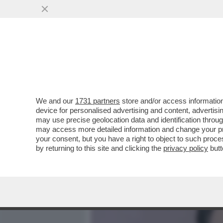
MEDIA E TV
POLITICA
We and our
1731 partners
store and/or access information
‘CHIARA POGGI SI LAMENT
device for personalised advertising and content, advert
ENTRAVANO IN CAMERA SU
may use precise geolocation data and identification throu
may access more detailed information and change your pre
VAI ALL'ARTICOLO
your consent, but you have a right to object to such proc
by returning to this site and clicking the
privacy policy
butt