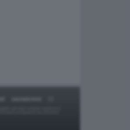
RT
DAGOARCHIVIO
ggetti o gli autori avessero qualcosa in
provvederà prontamente alla rimozione