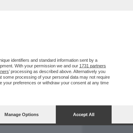
REPORT
DAGOARCHIVIO
que identifiers and standard information sent by a
lopment. With your permission we and our
1731 partners
tners
’ processing as described above. Alternatively you
at some processing of your personal data may not require
nge your preferences or withdraw your consent at any time
Manage Options
Accept All