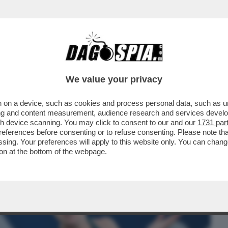
BUSINESS
CAFONAL
CRONACHE
SPORT
DAGO
We value your privacy
 on a device, such as cookies and process personal data, such as uni
 DOPO E’ TORNATA PROTAGONISTA NELLA
ising and content measurement, audience research and services deve
ARE NEL 2017...
gh device scanning. You may click to consent to our and our
1731 par
ferences before consenting or to refuse consenting. Please note th
essing. Your preferences will apply to this website only. You can cha
on at the bottom of the webpage.