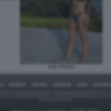
ELINA SVITOLINA
ICA
BUSINESS
CAFONAL
CRONACHE
SPORT
DAGOREPO
tate in larga parte prese da Internet,e quindi valutate di pubblico dominio. Se i so
ranno che da segnalarlo alla redazione - indirizzo e-mail rda@dagospia.com, che 
delle immagini utilizzate.
Dagospia S.p.A. - P.iva e c.f. 06163551002 -
CHI SIAMO
-
PRIVACY