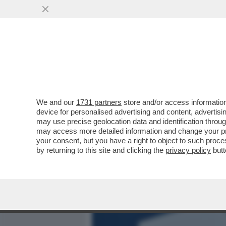
MEDIA E TV
POLITICA
We and our
1731 partners
store and/or access information
LA RICONOSCETE? 8 ANNI
device for personalised advertising and content, advert
CITTA’ CHE LA VIDE TRIONF
may use precise geolocation data and identification throu
may access more detailed information and change your pre
VAI ALL'ARTICOLO
your consent, but you have a right to object to such proc
by returning to this site and clicking the
privacy policy
butt