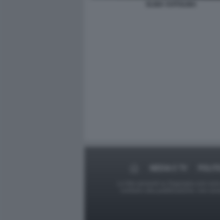
ELINA SVITOLINA
MEDIA E TV
POLIT
Le foto presenti su Dagospia.com sono s
contrario alla pubblicazione, non av