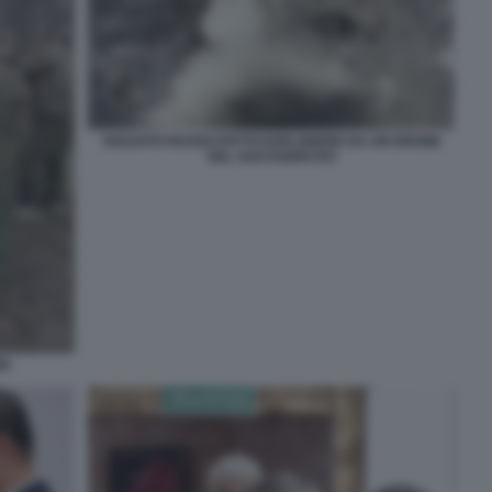
SOLDATO RUSSO FATTO ESPLODERE DA UN DRONE
DEL SUO ESERCITO
RI