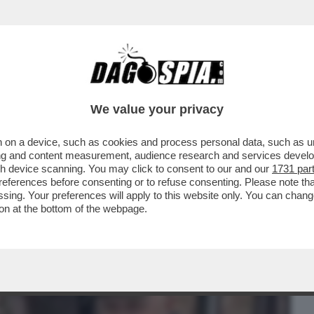
BUSINESS
CAFONAL
CRONACHE
SPORT
DAGO
We value your privacy
 on a device, such as cookies and process personal data, such as uni
 È DAVVERO TERRORIZZATO: PIÙ CHE I
ising and content measurement, audience research and services deve
O LE DIFESE AEREE ..
gh device scanning. You may click to consent to our and our
1731 par
ferences before consenting or to refuse consenting. Please note th
essing. Your preferences will apply to this website only. You can cha
on at the bottom of the webpage.