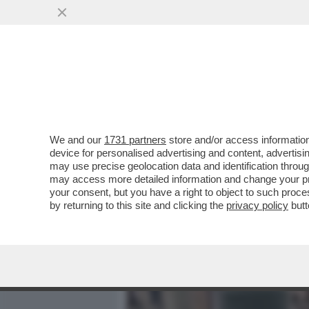
MEDIA E TV
POLITICA
We and our
1731 partners
store and/or access information
DAGOREPORT – ORA PUTIN
device for personalised advertising and content, advert
DRONI UCRAINI CHE BUCAN
may use precise geolocation data and identification throu
may access more detailed information and change your pre
VAI ALL'ARTICOLO
your consent, but you have a right to object to such proc
by returning to this site and clicking the
privacy policy
butt