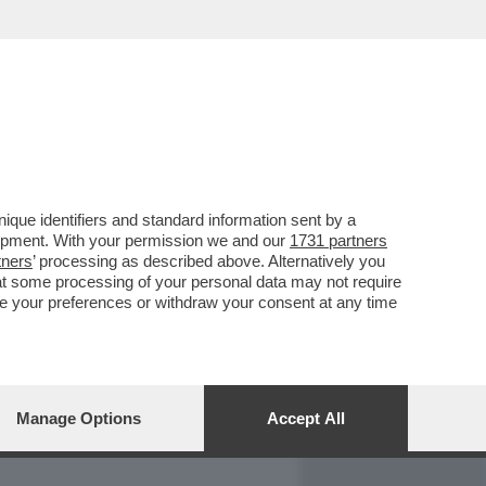
REPORT
DAGOARCHIVIO
que identifiers and standard information sent by a
lopment. With your permission we and our
1731 partners
tners
’ processing as described above. Alternatively you
at some processing of your personal data may not require
nge your preferences or withdraw your consent at any time
Manage Options
Accept All