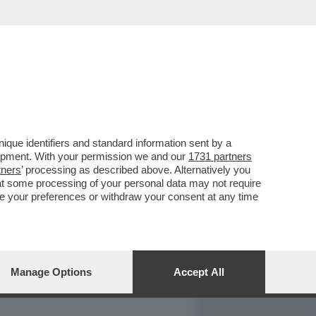
REPORT
DAGOARCHIVIO
que identifiers and standard information sent by a
lopment. With your permission we and our
1731 partners
tners
’ processing as described above. Alternatively you
at some processing of your personal data may not require
nge your preferences or withdraw your consent at any time
Manage Options
Accept All