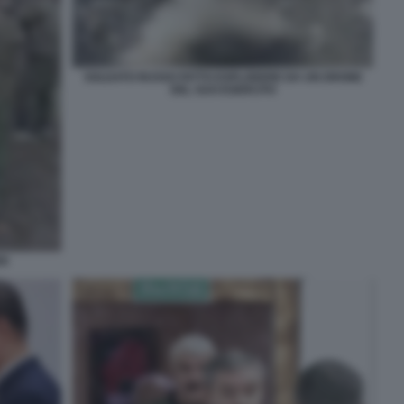
SOLDATO RUSSO FATTO ESPLODERE DA UN DRONE
DEL SUO ESERCITO
RI