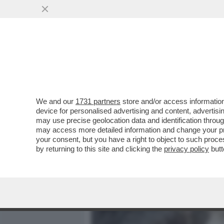
MEDIA E TV
POLITICA
We and our
1731 partners
store and/or access information
DAGOREPORT – ORA PUTIN
device for personalised advertising and content, advert
DRONI UCRAINI CHE BUCAN
may use precise geolocation data and identification throu
may access more detailed information and change your pre
VAI ALL'ARTICOLO
your consent, but you have a right to object to such proc
by returning to this site and clicking the
privacy policy
butt