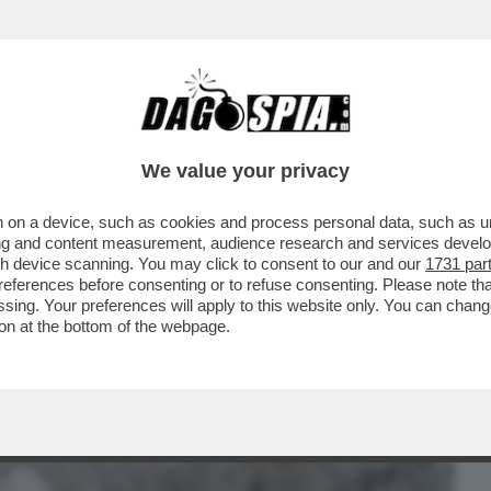
BUSINESS
CAFONAL
CRONACHE
SPORT
DAGO
We value your privacy
 on a device, such as cookies and process personal data, such as uni
 È DAVVERO TERRORIZZATO: PIÙ CHE I
ising and content measurement, audience research and services deve
O LE DIFESE AEREE ..
gh device scanning. You may click to consent to our and our
1731 par
ferences before consenting or to refuse consenting. Please note th
essing. Your preferences will apply to this website only. You can cha
on at the bottom of the webpage.