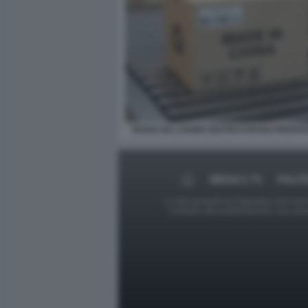
TASSA DA 2 EURO SUI PACCHI DAI PAESI E
MEDIA E TV
POLIT
Le foto presenti su Dagospia.com sono s
contrario alla pubblicazione, non av