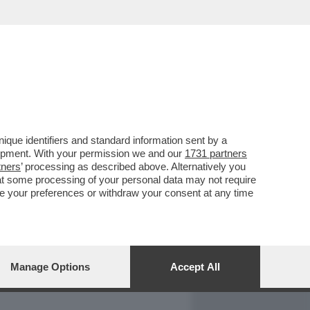
REPORT
DAGOARCHIVIO
que identifiers and standard information sent by a
lopment. With your permission we and our
1731 partners
tners
’ processing as described above. Alternatively you
at some processing of your personal data may not require
nge your preferences or withdraw your consent at any time
Manage Options
Accept All