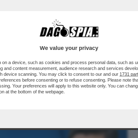
BUSINESS
CAFONAL
CRONACHE
SPORT
DAGO
We value your privacy
 on a device, such as cookies and process personal data, such as uni
’ALTERNATIVA AGLI STATI UNITI.
ising and content measurement, audience research and services deve
ITO ...
gh device scanning. You may click to consent to our and our
1731 par
ferences before consenting or to refuse consenting. Please note th
essing. Your preferences will apply to this website only. You can cha
on at the bottom of the webpage.