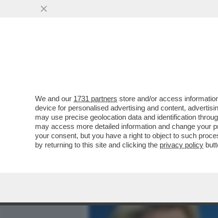
MEDIA E TV
POLITICA
We and our
1731 partners
store and/or access information
LA CINA NON PUÒ ESSERE L
device for personalised advertising and content, advert
FINALMENTE L’UE L’HA CAP
may use precise geolocation data and identification throu
may access more detailed information and change your pre
VAI ALL'ARTICOLO
your consent, but you have a right to object to such proc
by returning to this site and clicking the
privacy policy
butt