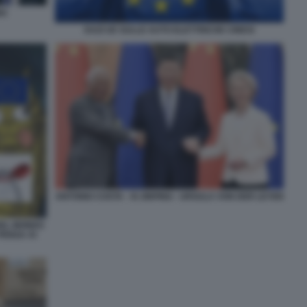
NG
DAZI UE SULLE AUTO ELETTRICHE CINESI
ANTONIO COSTA - XI JINPING - URSULA VON DER LEYEN
DEL MONDO
 PENSA AI