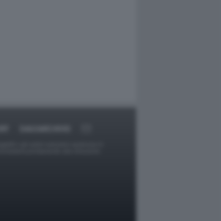
RT
DAGOARCHIVIO
ggetti o gli autori avessero qualcosa in
provvederà prontamente alla rimozione