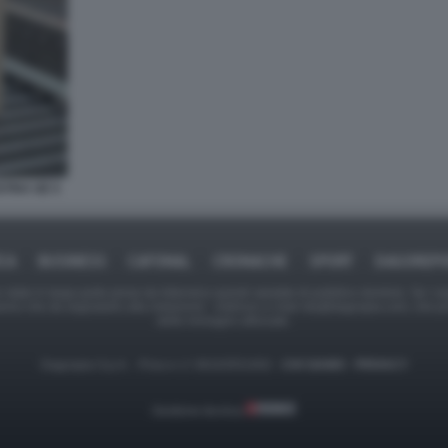
XTRA UE 5
ICA
BUSINESS
CAFONAL
CRONACHE
SPORT
DAGOREPO
tate in larga parte prese da Internet,e quindi valutate di pubblico dominio. Se i so
ranno che da segnalarlo alla redazione - indirizzo e-mail rda@dagospia.com, che 
delle immagini utilizzate.
Dagospia S.p.A. - P.iva e c.f. 06163551002 -
CHI SIAMO
-
PRIVACY
Gestione tecnica