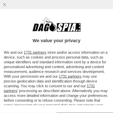
We value your privacy
We and our
1731 partners
store and/or access information on a
device, such as cookies and process personal data, such as
unique identifiers and standard information sent by a device for
personalised advertising and content, advertising and content
measurement, audience research and services development.
With your permission we and our
1731 partners
may use
precise geolocation data and identification through device
scanning. You may click to consent to our and our
1731
LA CINA NON PUÒ ESSERE L’ALTERNATIVA AGLI
partners
’ processing as described above. Alternatively you may
STATI UNITI. FINALMENTE L’UE L’HA CAPITO
–
access more detailed information and change your preferences
L’UNIONE EUROPEA LAVORA A UN PIANO PER
before consenting or to refuse consenting. Please note that
OBBLIGARE LE AZIENDE EUROPEE AD ACQUISTARE
some processing of your personal data may not require your
COMPONENTI CRITICI
DA ALMENO TRE FORNITORI
consent, but you have a right to object to such processing. Your
DIVERSI
, NEL TENTATIVO DI RIDURRE LA