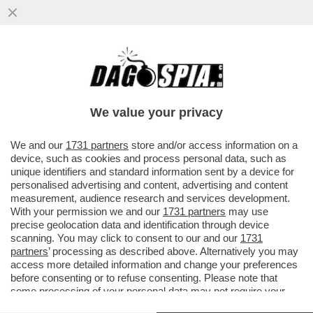
IL DUCE, UN TRIVELLONE TRUCE - MA
QUANTO SCOPAVA E PIPPAVA BENITO
MUSSOLINI?
We value your privacy
VAI ALL'ARTICOLO
We and our
1731 partners
store and/or access information on a
device, such as cookies and process personal data, such as
unique identifiers and standard information sent by a device for
personalised advertising and content, advertising and content
measurement, audience research and services development.
With your permission we and our
1731 partners
may use
precise geolocation data and identification through device
scanning. You may click to consent to our and our
1731
partners
’ processing as described above. Alternatively you may
access more detailed information and change your preferences
before consenting or to refuse consenting. Please note that
some processing of your personal data may not require your
consent, but you have a right to object to such processing. Your