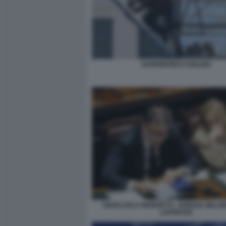
SUPERBONUS EDILIZIO
GIANCARLO GIORGETTI - GIORGIA MELONI
LAPRESSE