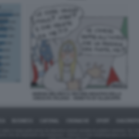
GIORGIA MELONI E IL RECORD NEGATIVO DELLA
CRESCITA ITALIANA - VIGNETTA BY ELLEKAPPA
ICA
BUSINESS
CAFONAL
CRONACHE
SPORT
DAGOREPO
tate in larga parte prese da Internet,e quindi valutate di pubblico dominio. Se i so
ranno che da segnalarlo alla redazione - indirizzo e-mail rda@dagospia.com, che 