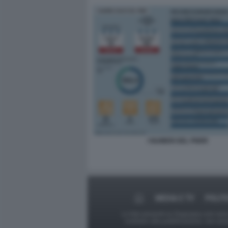
I NUMERI DEL PNRR
MEDIA E TV
POLIT
Le foto presenti su Dagospia.com sono s
contrario alla pubblicazione, non av