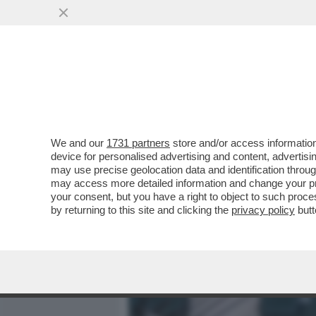
MEDIA E TV
POLITICA
We and our
1731 partners
store and/or access information
LE PREVISIONI DELLA COM
device for personalised advertising and content, advert
ALL’ULTIMO POSTO IN EUR
may use precise geolocation data and identification throu
may access more detailed information and change your pre
VAI ALL'ARTICOLO
your consent, but you have a right to object to such proc
by returning to this site and clicking the
privacy policy
butt