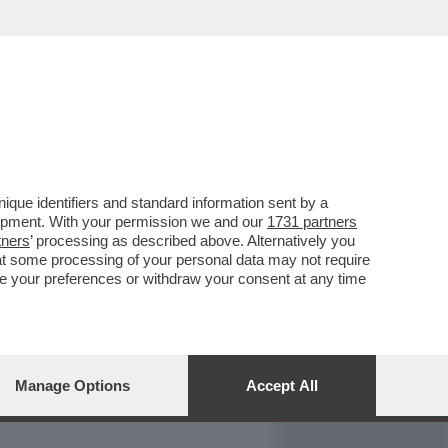
REPORT
DAGOARCHIVIO
que identifiers and standard information sent by a
lopment. With your permission we and our
1731 partners
tners
’ processing as described above. Alternatively you
at some processing of your personal data may not require
nge your preferences or withdraw your consent at any time
Manage Options
Accept All