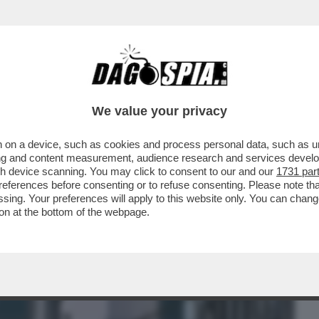
BUSINESS
CAFONAL
CRONACHE
SPORT
DAGO
We value your privacy
 on a device, such as cookies and process personal data, such as uni
MISSIONE UE PIAZZANO L’ITALIA
ising and content measurement, audience research and services deve
OPA PER CRESCITA E...
gh device scanning. You may click to consent to our and our
1731 par
ferences before consenting or to refuse consenting. Please note th
essing. Your preferences will apply to this website only. You can cha
on at the bottom of the webpage.