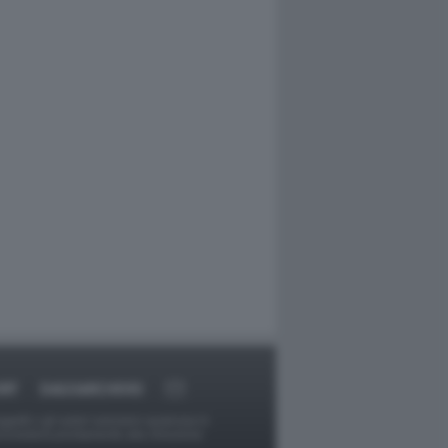
RT
DAGOARCHIVIO
ggetti o gli autori avessero qualcosa in
provvederà prontamente alla rimozione