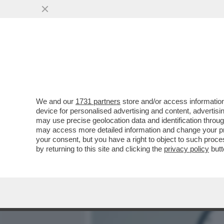
MEDIA E TV
POLITICA
We and our
1731 partners
store and/or access information
IL NUOVO RAPPORTO DEL 
device for personalised advertising and content, advert
L’ALLARME SUL DEBITO PU
may use precise geolocation data and identification throu
may access more detailed information and change your pre
VAI ALL'ARTICOLO
your consent, but you have a right to object to such proc
by returning to this site and clicking the
privacy policy
butt