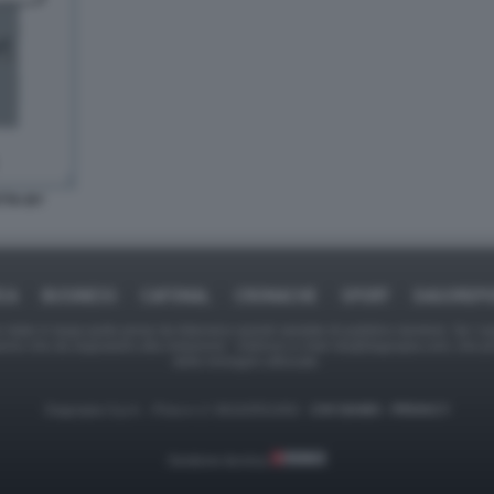
TTA BY
ICA
BUSINESS
CAFONAL
CRONACHE
SPORT
DAGOREPO
tate in larga parte prese da Internet,e quindi valutate di pubblico dominio. Se i so
ranno che da segnalarlo alla redazione - indirizzo e-mail rda@dagospia.com, che 
delle immagini utilizzate.
Dagospia S.p.A. - P.iva e c.f. 06163551002 -
CHI SIAMO
-
PRIVACY
Gestione tecnica