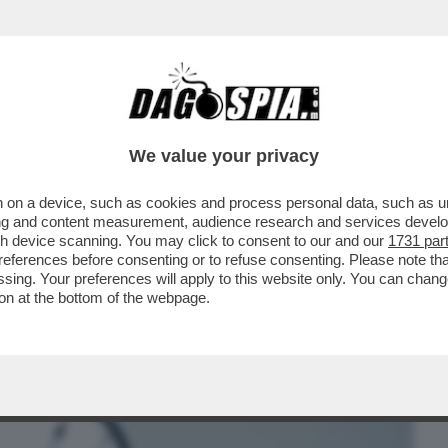
BUSINESS
CAFONAL
CRONACHE
SPORT
DAGO
We value your privacy
 on a device, such as cookies and process personal data, such as uni
FMI GELA MELONI E GIORGETTI: LANCIA
ising and content measurement, audience research and services deve
BBLICO E BOCCIA...
gh device scanning. You may click to consent to our and our
1731 par
ferences before consenting or to refuse consenting. Please note th
essing. Your preferences will apply to this website only. You can cha
on at the bottom of the webpage.