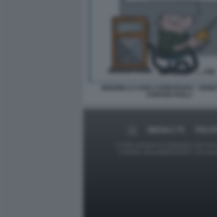
BENZINA E CARO CARBURANTI - VIGNE
STEFANO ROLLI
MEDIA E TV
POLIT
Le foto presenti su Dagospia.com sono s
contrario alla pubblicazione, non av