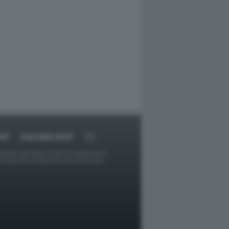
RT
DAGOARCHIVIO
ggetti o gli autori avessero qualcosa in
provvederà prontamente alla rimozione