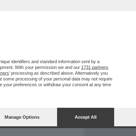
REPORT
DAGOARCHIVIO
que identifiers and standard information sent by a
lopment. With your permission we and our
1731 partners
tners
’ processing as described above. Alternatively you
at some processing of your personal data may not require
nge your preferences or withdraw your consent at any time
Manage Options
Accept All