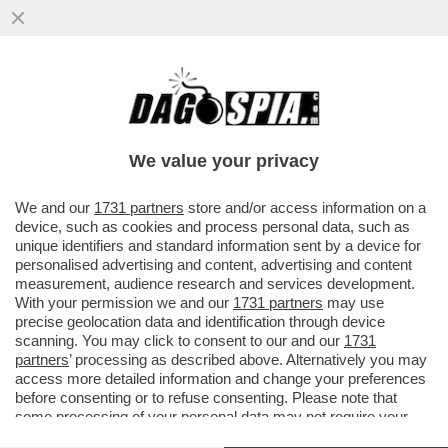
LA VICENDA DELLA SUCCESSIONE NELLA
FAMIGLIA DEL VECCHIO È DIVENTATA UNA
TRAGEDIA GRECA
We value your privacy
VAI ALL'ARTICOLO
We and our
1731 partners
store and/or access information on a
device, such as cookies and process personal data, such as
unique identifiers and standard information sent by a device for
personalised advertising and content, advertising and content
measurement, audience research and services development.
With your permission we and our
1731 partners
may use
precise geolocation data and identification through device
scanning. You may click to consent to our and our
1731
partners
’ processing as described above. Alternatively you may
access more detailed information and change your preferences
before consenting or to refuse consenting. Please note that
some processing of your personal data may not require your
consent, but you have a right to object to such processing. Your