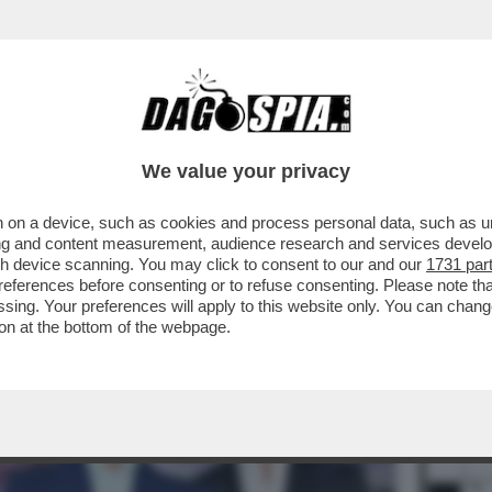
BUSINESS
CAFONAL
CRONACHE
SPORT
DAGO
We value your privacy
 on a device, such as cookies and process personal data, such as uni
ising and content measurement, audience research and services deve
gh device scanning. You may click to consent to our and our
1731 par
ferences before consenting or to refuse consenting. Please note th
essing. Your preferences will apply to this website only. You can cha
on at the bottom of the webpage.