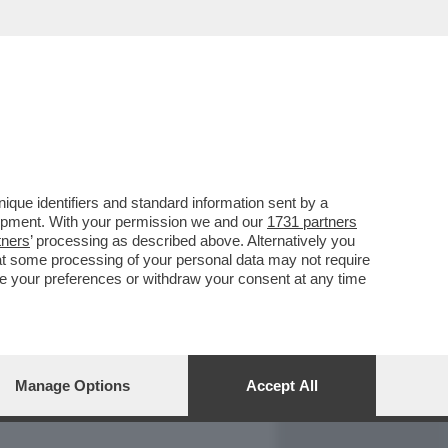
REPORT
DAGOARCHIVIO
que identifiers and standard information sent by a
lopment. With your permission we and our
1731 partners
tners
’ processing as described above. Alternatively you
at some processing of your personal data may not require
nge your preferences or withdraw your consent at any time
Manage Options
Accept All