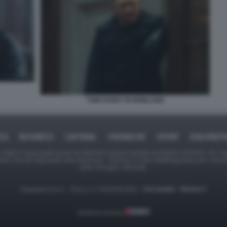
TOM HARDY IN MOBLAND
ICA
BUSINESS
CAFONAL
CRONACHE
SPORT
DAGOREPO
tate in larga parte prese da Internet,e quindi valutate di pubblico dominio. Se i so
ranno che da segnalarlo alla redazione - indirizzo e-mail rda@dagospia.com, che 
delle immagini utilizzate.
Dagospia S.p.A. - P.iva e c.f. 06163551002 -
CHI SIAMO
-
PRIVACY
Gestione tecnica