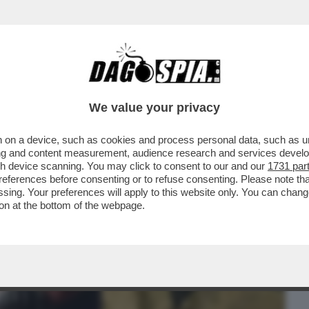
BUSINESS
CAFONAL
CRONACHE
SPORT
DAGO
We value your privacy
 on a device, such as cookies and process personal data, such as uni
NZIATO DALLA SERIE PARAMOUNT+
ising and content measurement, audience research and services deve
NTI SCAZZI CON...
gh device scanning. You may click to consent to our and our
1731 par
ferences before consenting or to refuse consenting. Please note th
essing. Your preferences will apply to this website only. You can cha
on at the bottom of the webpage.