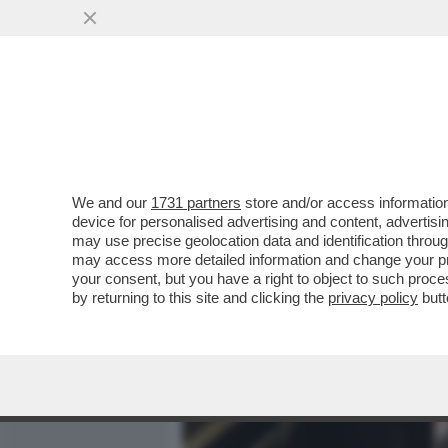
MEDIA E TV
POLITICA
We and our
1731 partners
store and/or access information
TOM HARDY È STATO LICE
device for personalised advertising and content, advert
'MOBLAND' PER DEI PRESU
may use precise geolocation data and identification throu
may access more detailed information and change your pre
VAI ALL'ARTICOLO
your consent, but you have a right to object to such proc
by returning to this site and clicking the
privacy policy
butt