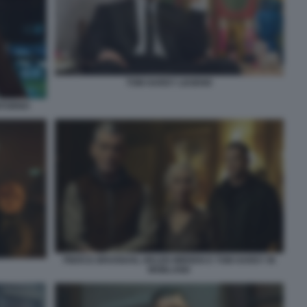
TOM HARDY LEGEND
RITORNO
PIERCE BROSNAN, HELEN MIRREN E TOM HARDY IN
MOBLAND