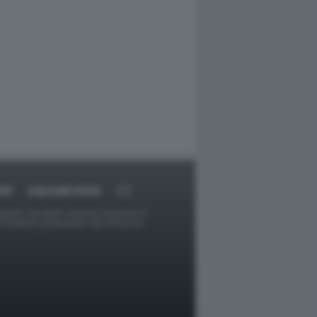
RT
DAGOARCHIVIO
ggetti o gli autori avessero qualcosa in
provvederà prontamente alla rimozione