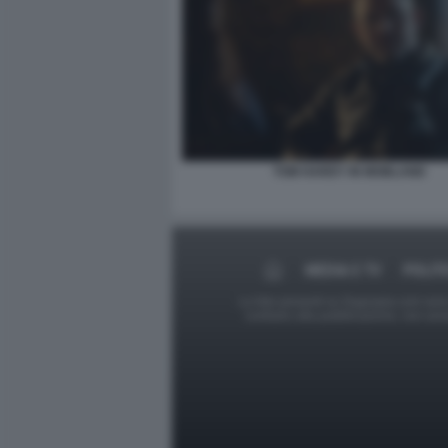
TOM HARDY IN MOBLAND
MEDIA E TV
POLIT
Le foto presenti su Dagospia.com sono s
contrario alla pubblicazione, non av