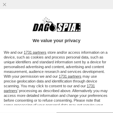
We value your privacy
We and our
1731 partners
store and/or access information on a
device, such as cookies and process personal data, such as
unique identifiers and standard information sent by a device for
personalised advertising and content, advertising and content
measurement, audience research and services development.
With your permission we and our
1731 partners
may use
precise geolocation data and identification through device
scanning. You may click to consent to our and our
1731
partners
’ processing as described above. Alternatively you may
access more detailed information and change your preferences
before consenting or to refuse consenting. Please note that
some processing of your personal data may not require your
TOM TOM GO! –
TOM HARDY È STATO LICENZIATO
consent, but you have a right to object to such processing. Your
DALLA SERIE PARAMOUNT+ “MOBLAND” PER DEI