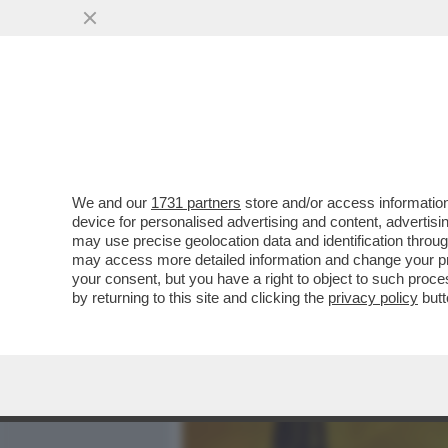
MEDIA E TV
POLITICA
We and our
1731 partners
store and/or access information
L’ITALIA O SI SVEGLIA O 
device for personalised advertising and content, advert
GOVERNATORE DI BANKITA
may use precise geolocation data and identification throu
may access more detailed information and change your pre
VAI ALL'ARTICOLO
your consent, but you have a right to object to such proc
by returning to this site and clicking the
privacy policy
butt