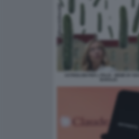
CETRIOLONI PER L ITALIA - MEME BY 
BARALDI