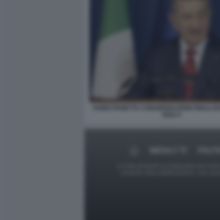
FABIO PANETTA CONSIDERAZIONI FINALI B
2026 4
MEDIA E TV
POLIT
Le foto presenti su Dagospia.com sono s
contrario alla pubblicazione, non av