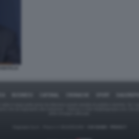
ANKITALIA
ICA
BUSINESS
CAFONAL
CRONACHE
SPORT
DAGOREPO
tate in larga parte prese da Internet,e quindi valutate di pubblico dominio. Se i so
ranno che da segnalarlo alla redazione - indirizzo e-mail rda@dagospia.com, che 
delle immagini utilizzate.
Dagospia S.p.A. - P.iva e c.f. 06163551002 -
CHI SIAMO
-
PRIVACY