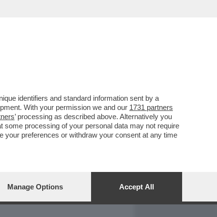
REPORT
DAGOARCHIVIO
que identifiers and standard information sent by a
lopment. With your permission we and our
1731 partners
tners
’ processing as described above. Alternatively you
at some processing of your personal data may not require
nge your preferences or withdraw your consent at any time
Manage Options
Accept All