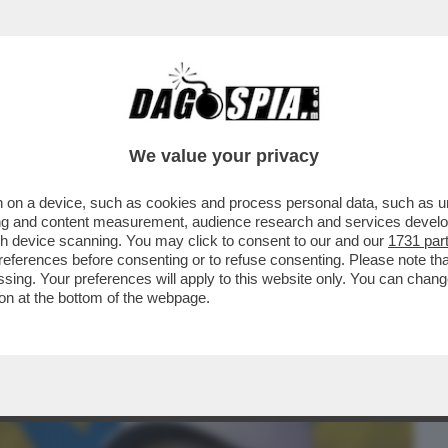
BUSINESS
CAFONAL
CRONACHE
SPORT
DAGO
We value your privacy
 on a device, such as cookies and process personal data, such as uni
MUORE – LE CONSIDERAZIONI FINALI DEL
ising and content measurement, audience research and services deve
LIA FABIO PANETTA
gh device scanning. You may click to consent to our and our
1731 par
ferences before consenting or to refuse consenting. Please note th
essing. Your preferences will apply to this website only. You can cha
on at the bottom of the webpage.