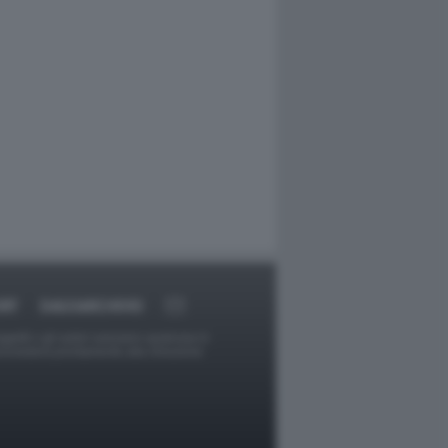
RT
DAGOARCHIVIO
ggetti o gli autori avessero qualcosa in
provvederà prontamente alla rimozione