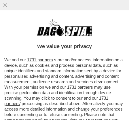
IL DIVANO DEI GIUSTI - CHE VEDIAMO
STASERA IN CHIARO? CI SAREBBE 'LA
SINDROME DI STENDHAL'...
We value your privacy
VAI ALL'ARTICOLO
We and our
1731 partners
store and/or access information on a
device, such as cookies and process personal data, such as
unique identifiers and standard information sent by a device for
personalised advertising and content, advertising and content
measurement, audience research and services development.
With your permission we and our
1731 partners
may use
precise geolocation data and identification through device
scanning. You may click to consent to our and our
1731
partners
’ processing as described above. Alternatively you may
access more detailed information and change your preferences
before consenting or to refuse consenting. Please note that
some processing of your personal data may not require your
consent, but you have a right to object to such processing. Your