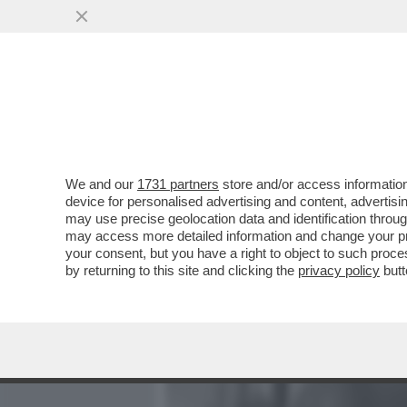
MEDIA E TV
POLITICA
We and our
1731 partners
store and/or access information
'MELONI È UNA DONNA, N
device for personalised advertising and content, advert
PAROLE CHE IL PRESIDENT
may use precise geolocation data and identification throu
may access more detailed information and change your pre
VAI ALL'ARTICOLO
your consent, but you have a right to object to such proc
by returning to this site and clicking the
privacy policy
butt