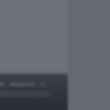
RT
DAGOARCHIVIO
ggetti o gli autori avessero qualcosa in
provvederà prontamente alla rimozione