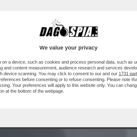
BUSINESS
CAFONAL
CRONACHE
SPORT
DAGO
We value your privacy
 on a device, such as cookies and process personal data, such as uni
ON PUÒ MEDIARE CON MOSCA' – SONO LE
ising and content measurement, audience research and services deve
E BIELORUSSO...
gh device scanning. You may click to consent to our and our
1731 par
ferences before consenting or to refuse consenting. Please note th
essing. Your preferences will apply to this website only. You can cha
on at the bottom of the webpage.