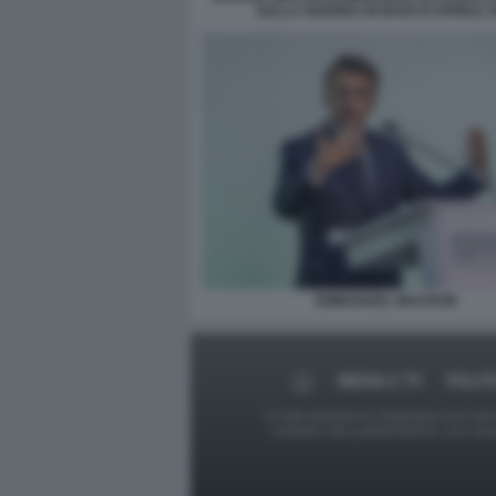
SULLA GUERRA IN IRAN DI APRILE 2
EMMANUEL MACRON
MEDIA E TV
POLIT
Le foto presenti su Dagospia.com sono s
contrario alla pubblicazione, non av