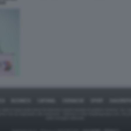
026
ICA
BUSINESS
CAFONAL
CRONACHE
SPORT
DAGOREPO
tate in larga parte prese da Internet,e quindi valutate di pubblico dominio. Se i so
ranno che da segnalarlo alla redazione - indirizzo e-mail rda@dagospia.com, che 
delle immagini utilizzate.
Dagospia S.p.A. - P.iva e c.f. 06163551002 -
CHI SIAMO
-
PRIVACY