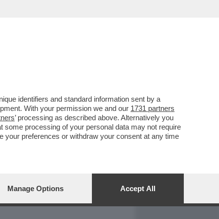
REPORT
DAGOARCHIVIO
que identifiers and standard information sent by a
lopment. With your permission we and our
1731 partners
tners
’ processing as described above. Alternatively you
at some processing of your personal data may not require
nge your preferences or withdraw your consent at any time
Manage Options
Accept All