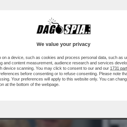
BUSINESS
CAFONAL
CRONACHE
SPORT
DAGO
We value your privacy
 on a device, such as cookies and process personal data, such as uni
ising and content measurement, audience research and services deve
gh device scanning. You may click to consent to our and our
1731 par
ferences before consenting or to refuse consenting. Please note th
essing. Your preferences will apply to this website only. You can cha
on at the bottom of the webpage.