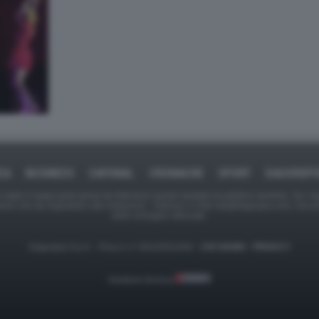
CA
BUSINESS
CAFONAL
CRONACHE
SPORT
DAGOREP
tate in larga parte prese da Internet,e quindi valutate di pubblico dominio. Se i so
ranno che da segnalarlo alla redazione - indirizzo e-mail rda@dagospia.com, che 
delle immagini utilizzate.
Dagospia S.p.A. - P.iva e c.f. 06163551002 -
CHI SIAMO
-
PRIVACY
Gestione tecnica