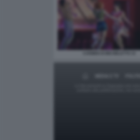
CARMEN DI MICHIELETTO 33
MEDIA E TV
POLITI
Le foto presenti su Dagospia.com sono s
contrario alla pubblicazione, non av