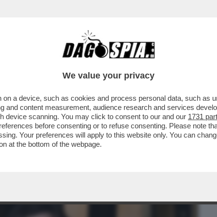
BUSINESS
CAFONAL
CRONACHE
SPORT
DAGO
We value your privacy
 on a device, such as cookies and process personal data, such as uni
LETTO ARRIVA ALLA SCALA – DALL’8
ising and content measurement, audience research and services deve
’OPERA DI BIZET...
gh device scanning. You may click to consent to our and our
1731 par
ferences before consenting or to refuse consenting. Please note th
essing. Your preferences will apply to this website only. You can cha
on at the bottom of the webpage.