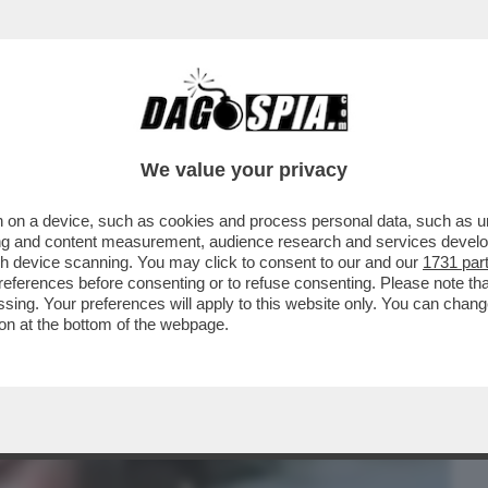
BUSINESS
CAFONAL
CRONACHE
SPORT
DAGO
We value your privacy
 on a device, such as cookies and process personal data, such as uni
OPPORTO DI NON ESSERE PIÙ
ising and content measurement, audience research and services deve
I INVECCHIARE.E SUL SUO LAVORO
gh device scanning. You may click to consent to our and our
1731 par
ferences before consenting or to refuse consenting. Please note th
essing. Your preferences will apply to this website only. You can cha
on at the bottom of the webpage.