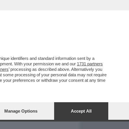
REPORT
DAGOARCHIVIO
que identifiers and standard information sent by a
lopment. With your permission we and our
1731 partners
tners
’ processing as described above. Alternatively you
at some processing of your personal data may not require
nge your preferences or withdraw your consent at any time
Manage Options
Accept All