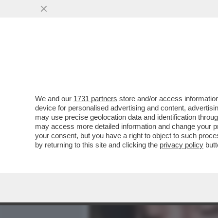
MEDIA E TV
POLITICA
We and our
1731 partners
store and/or access information
BARBARA DE ROSSI:NON S
device for personalised advertising and content, advert
PRESTANTE. NON MI VA D
may use precise geolocation data and identification throu
may access more detailed information and change your pre
VAI ALL'ARTICOLO
your consent, but you have a right to object to such proc
by returning to this site and clicking the
privacy policy
butt