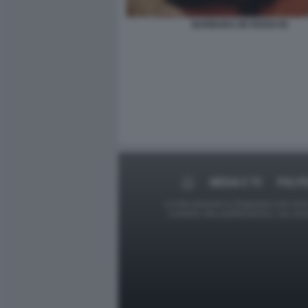
BARBARA DE ROSSI 56
MEDIA E TV
POLIT
Le foto presenti su Dagospia.com sono s
contrario alla pubblicazione, non av