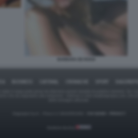
BARBARA DE ROSSI
ICA
BUSINESS
CAFONAL
CRONACHE
SPORT
DAGOREPO
tate in larga parte prese da Internet,e quindi valutate di pubblico dominio. Se i so
ranno che da segnalarlo alla redazione - indirizzo e-mail rda@dagospia.com, che 
delle immagini utilizzate.
Dagospia S.p.A. - P.iva e c.f. 06163551002 -
CHI SIAMO
-
PRIVACY
Gestione tecnica