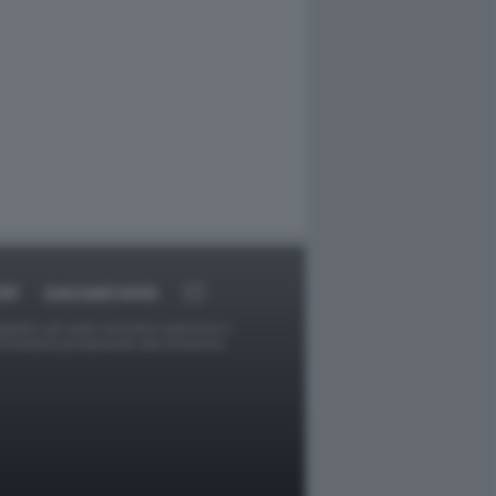
RT
DAGOARCHIVIO
ggetti o gli autori avessero qualcosa in
provvederà prontamente alla rimozione