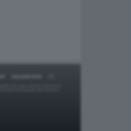
RT
DAGOARCHIVIO
ggetti o gli autori avessero qualcosa in
provvederà prontamente alla rimozione