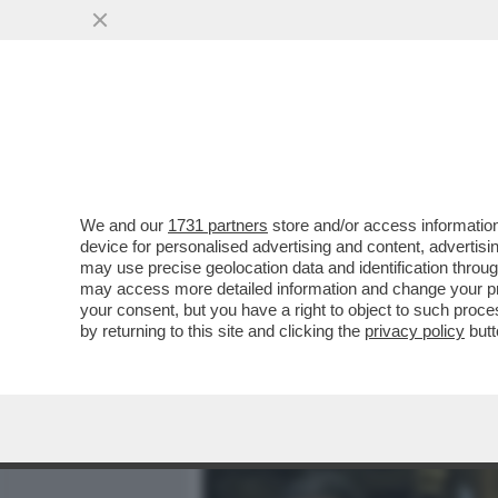
MEDIA E TV
POLITICA
We and our
1731 partners
store and/or access information
IL CAMPO LARGO HA UN 
device for personalised advertising and content, advert
VOLATILE DEL M5S! I PEN
may use precise geolocation data and identification throu
may access more detailed information and change your pre
VAI ALL'ARTICOLO
your consent, but you have a right to object to such proc
by returning to this site and clicking the
privacy policy
butt