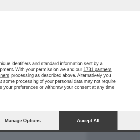
REPORT
DAGOARCHIVIO
que identifiers and standard information sent by a
lopment. With your permission we and our
1731 partners
tners
’ processing as described above. Alternatively you
at some processing of your personal data may not require
nge your preferences or withdraw your consent at any time
Manage Options
Accept All