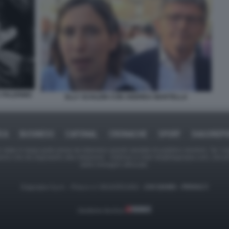
A PALERMO
ELLY SCHLEIN CON ANDREA MARTELLA
ICA
BUSINESS
CAFONAL
CRONACHE
SPORT
DAGOREPO
tate in larga parte prese da Internet,e quindi valutate di pubblico dominio. Se i so
ranno che da segnalarlo alla redazione - indirizzo e-mail rda@dagospia.com, che 
delle immagini utilizzate.
Dagospia S.p.A. - P.iva e c.f. 06163551002 -
CHI SIAMO
-
PRIVACY
Gestione tecnica