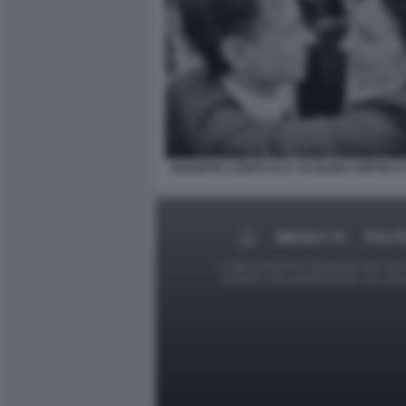
GIUSEPPE CONTE ELLY SCHLEIN CORTEO 
MEDIA E TV
POLIT
Le foto presenti su Dagospia.com sono s
contrario alla pubblicazione, non av