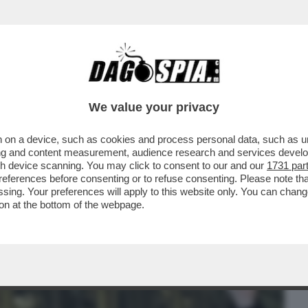
BUSINESS
CAFONAL
CRONACHE
SPORT
DAGO
We value your privacy
 on a device, such as cookies and process personal data, such as uni
ENORME PROBLEMA: L’ELETTORATO
ising and content measurement, audience research and services deve
TASTELLATI NON VOTANO I
gh device scanning. You may click to consent to our and our
1731 par
ferences before consenting or to refuse consenting. Please note th
essing. Your preferences will apply to this website only. You can cha
on at the bottom of the webpage.