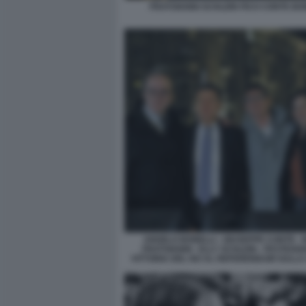
FRATOIANNI SCHLEIN FICO CONTE BO
ANGELO BONELLI - GIUSEPPE CONTE - 
FRATOIANNI - ELLY SCHLEIN - FESTEGG
VITTORIA DEL NO AL REFERENDUM SULLA 