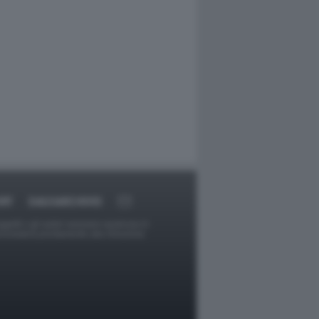
RT
DAGOARCHIVIO
ggetti o gli autori avessero qualcosa in
provvederà prontamente alla rimozione