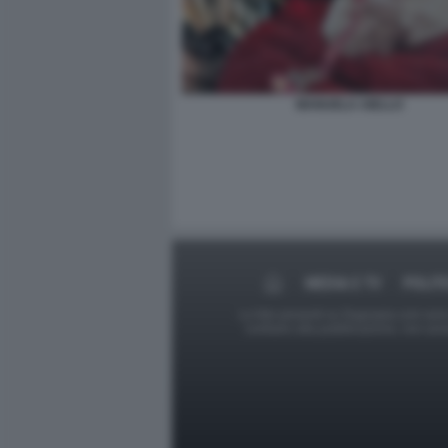
MANUELA AIELLO
MEDIA E TV
POLIT
Le foto presenti su Dagospia.com sono s
contrario alla pubblicazione, non av