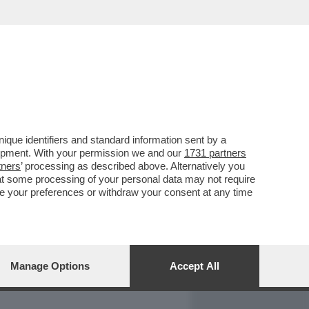
REPORT
DAGOARCHIVIO
que identifiers and standard information sent by a
lopment. With your permission we and our
1731 partners
tners
’ processing as described above. Alternatively you
at some processing of your personal data may not require
nge your preferences or withdraw your consent at any time
Manage Options
Accept All