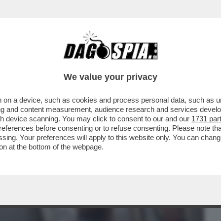
BUSINESS
CAFONAL
CRONACHE
SPORT
DAGO
We value your privacy
 on a device, such as cookies and process personal data, such as uni
LEVANO STARE TRANQUILLI. PER QUESTO
ising and content measurement, audience research and services deve
ENE HORROR ...
gh device scanning. You may click to consent to our and our
1731 par
ferences before consenting or to refuse consenting. Please note th
essing. Your preferences will apply to this website only. You can cha
on at the bottom of the webpage.