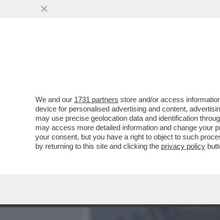
MEDIA E TV
POLITICA
We and our
1731 partners
store and/or access information
'BEA PIANGEVA, LORO VO
device for personalised advertising and content, advert
LA PICCHIAVANO' – LE SC
may use precise geolocation data and identification throu
may access more detailed information and change your pre
VAI ALL'ARTICOLO
your consent, but you have a right to object to such proc
by returning to this site and clicking the
privacy policy
butt