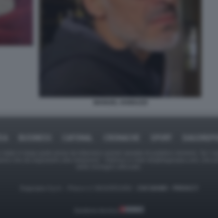
MANUEL IANNUZZI
ICA
BUSINESS
CAFONAL
CRONACHE
SPORT
DAGOREPO
tate in larga parte prese da Internet,e quindi valutate di pubblico dominio. Se i so
ranno che da segnalarlo alla redazione - indirizzo e-mail rda@dagospia.com, che 
delle immagini utilizzate.
Dagospia S.p.A. - P.iva e c.f. 06163551002 -
CHI SIAMO
-
PRIVACY
Gestione tecnica