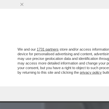
MEDIA E TV
POLITICA
We and our
1731 partners
store and/or access information
'GENNY' VS MARIA ROSARI
device for personalised advertising and content, advert
SANGIULIANO CHIEDERANN
may use precise geolocation data and identification throu
may access more detailed information and change your pre
VAI ALL'ARTICOLO
your consent, but you have a right to object to such proc
by returning to this site and clicking the
privacy policy
butt