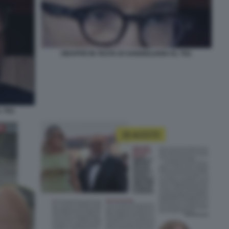
GRAFFIO IN TESTA DI SANGIULIANO AL TG1
L TG1