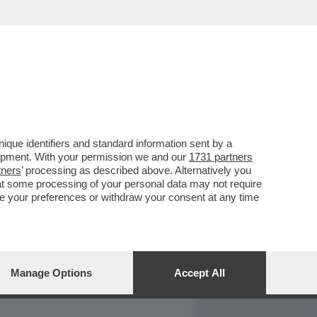
REPORT
DAGOARCHIVIO
que identifiers and standard information sent by a
lopment. With your permission we and our
1731 partners
tners
’ processing as described above. Alternatively you
at some processing of your personal data may not require
nge your preferences or withdraw your consent at any time
Manage Options
Accept All