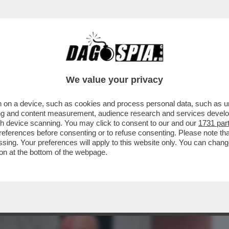
BUSINESS
CAFONAL
CRONACHE
SPORT
DAGO
We value your privacy
 on a device, such as cookies and process personal data, such as uni
A: NUOVO ATTO – GLI AVVOCATI DI
ising and content measurement, audience research and services deve
O PER LA BOCCIA ..
gh device scanning. You may click to consent to our and our
1731 par
ferences before consenting or to refuse consenting. Please note th
essing. Your preferences will apply to this website only. You can cha
on at the bottom of the webpage.