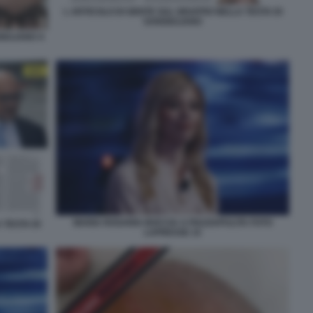
L ARTICOLO DI GENTE SUL GRAFFIO NELLA TESTA DI
SANGIULIANO
IULIANO A
MARIA ROSARIA BOCCIA A PIAZZAPULITA FOTO
 TESTA DI
LAPRESSE 15