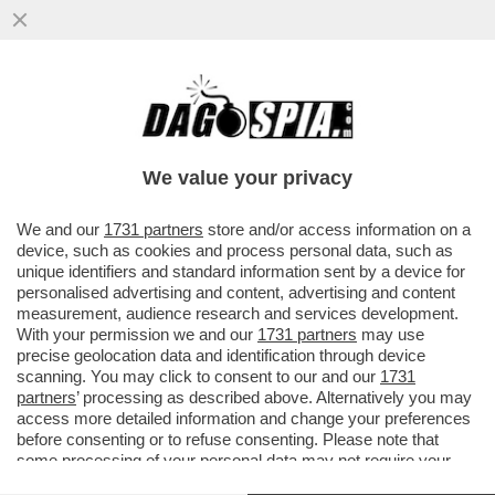
FRATELLI D’ITALIA HA PUBBLICATO UN
VIDEO IN OCCASIONE DEL 2 GIUGNO IN
CUI UNA DONNA, LA NOTTE ...
We value your privacy
VAI ALL'ARTICOLO
We and our
1731 partners
store and/or access information on a
device, such as cookies and process personal data, such as
unique identifiers and standard information sent by a device for
personalised advertising and content, advertising and content
measurement, audience research and services development.
With your permission we and our
1731 partners
may use
precise geolocation data and identification through device
scanning. You may click to consent to our and our
1731
partners
’ processing as described above. Alternatively you may
access more detailed information and change your preferences
before consenting or to refuse consenting. Please note that
some processing of your personal data may not require your
consent, but you have a right to object to such processing. Your