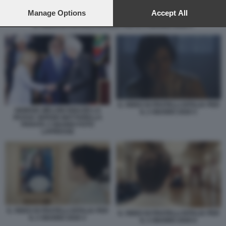
preferences will apply to this website only. You can change
your preferences or withdraw your consent at any time by
Manage Options
Accept All
returning to this site and clicking the
privacy policy
button at the
IL VIDEO DI FRATELLI DITALIA PER IL 2 GIUGNO 2026 4
bottom of the webpage.
IL VIDEO DI FRATELLI DITALIA PER
GIORGIA MELONI IGNAZIO LA
IL 2 GIUGNO 2026 5
RUSSA SERGIO MATTARELLA
PARATA 2 GIUGNO FOTO
LAPRESSE
IL VIDEO DI FRATELLI DITALIA PER
IL VIDEO DI FRATELLI DITALIA PER
IL 2 GIUGNO 2026 4
IL 2 GIUGNO 2026 6