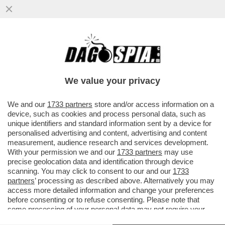
DIETRO ALLA STRAGE DI 4 BRACCIANTI
BRUCIATI VIVI C’È L’ASSE TRA
'NDRANGHETA E CAPORALI PACHISTANI
We value your privacy
VAI ALL'ARTICOLO
We and our
1733 partners
store and/or access information on a
device, such as cookies and process personal data, such as
unique identifiers and standard information sent by a device for
personalised advertising and content, advertising and content
measurement, audience research and services development.
With your permission we and our
1733 partners
may use
precise geolocation data and identification through device
scanning. You may click to consent to our and our
1733
partners
’ processing as described above. Alternatively you may
access more detailed information and change your preferences
before consenting or to refuse consenting. Please note that
some processing of your personal data may not require your
consent, but you have a right to object to such processing. Your