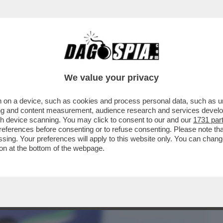
BUSINESS
CAFONAL
CRONACHE
SPORT
DAGO
We value your privacy
 on a device, such as cookies and process personal data, such as uni
: ‘SPERO CHE IL CENTRODESTRA NON
ising and content measurement, audience research and services deve
RARCI PERCHE’...
gh device scanning. You may click to consent to our and our
1731 par
ferences before consenting or to refuse consenting. Please note th
essing. Your preferences will apply to this website only. You can cha
on at the bottom of the webpage.