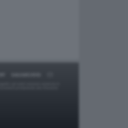
RT
DAGOARCHIVIO
ggetti o gli autori avessero qualcosa in
provvederà prontamente alla rimozione