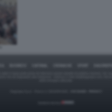
 1
ICA
BUSINESS
CAFONAL
CRONACHE
SPORT
DAGOREPO
tate in larga parte prese da Internet,e quindi valutate di pubblico dominio. Se i so
ranno che da segnalarlo alla redazione - indirizzo e-mail rda@dagospia.com, che 
delle immagini utilizzate.
Dagospia S.p.A. - P.iva e c.f. 06163551002 -
CHI SIAMO
-
PRIVACY
Gestione tecnica