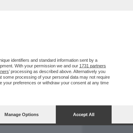
REPORT
DAGOARCHIVIO
que identifiers and standard information sent by a
lopment. With your permission we and our
1731 partners
tners
’ processing as described above. Alternatively you
at some processing of your personal data may not require
nge your preferences or withdraw your consent at any time
Manage Options
Accept All