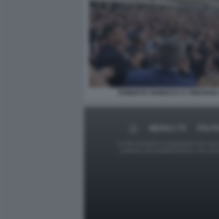
ROBERTO VANNACCI A VIGEVANO
MEDIA E TV
POLIT
Le foto presenti su Dagospia.com sono s
contrario alla pubblicazione, non av