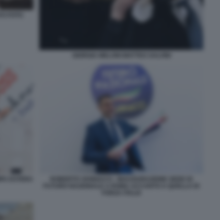
TO FOTO
GIORGIA MELONI MATTEO SALVINI
MPA ESTERA
ROBERTO VANNACCI - INAUGURAZIONE SEDE DI
FUTURO NAZIONALE A ROMA ACCANTO A QUELLA DI
FORZA ITALIA