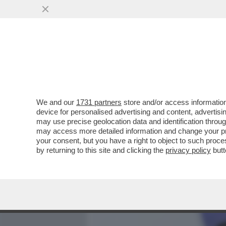
MEDIA E TV
POLITICA
We and our
1731 partners
store and/or access information
COME GONGOLA VANNACCI
device for personalised advertising and content, advert
FACCIA L'ERRORE DI IGNO
may use precise geolocation data and identification throu
may access more detailed information and change your pre
VAI ALL'ARTICOLO
your consent, but you have a right to object to such proc
by returning to this site and clicking the
privacy policy
butt