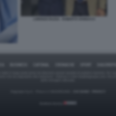
LORENZO RUZZA - ROBERTO VANNACCI
ICA
BUSINESS
CAFONAL
CRONACHE
SPORT
DAGOREPO
tate in larga parte prese da Internet,e quindi valutate di pubblico dominio. Se i so
ranno che da segnalarlo alla redazione - indirizzo e-mail rda@dagospia.com, che 
delle immagini utilizzate.
Dagospia S.p.A. - P.iva e c.f. 06163551002 -
CHI SIAMO
-
PRIVACY
Gestione tecnica