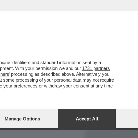
REPORT
DAGOARCHIVIO
que identifiers and standard information sent by a
lopment. With your permission we and our
1731 partners
tners
’ processing as described above. Alternatively you
at some processing of your personal data may not require
nge your preferences or withdraw your consent at any time
Manage Options
Accept All