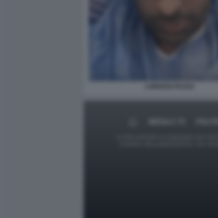
LORENZO RUZZA
MEDIA E TV
POLIT
Le foto presenti su Dagospia.com sono s
contrario alla pubblicazione, non av