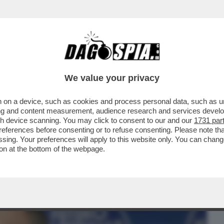
BUSINESS
CAFONAL
CRONACHE
SPORT
DAGO
We value your privacy
 on a device, such as cookies and process personal data, such as uni
 L'ARMATA BRANCALEONE CHE FINANZIA
ising and content measurement, audience research and services deve
 SUO FUTURO NAZIONALE
gh device scanning. You may click to consent to our and our
1731 par
ferences before consenting or to refuse consenting. Please note th
essing. Your preferences will apply to this website only. You can cha
on at the bottom of the webpage.