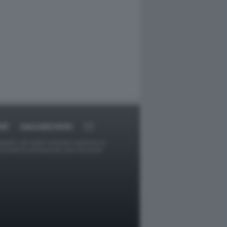
RT
DAGOARCHIVIO
ggetti o gli autori avessero qualcosa in
provvederà prontamente alla rimozione