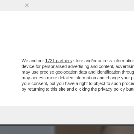
MEDIA E TV
POLITICA
We and our
1731 partners
store and/or access information
ECCO DA CHI È COMPOSTA
device for personalised advertising and content, advert
ROBERTO VANNACCI E IL
may use precise geolocation data and identification throu
may access more detailed information and change your pre
VAI ALL'ARTICOLO
your consent, but you have a right to object to such proc
by returning to this site and clicking the
privacy policy
butt