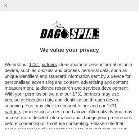
We value your privacy
We and our
1731 partners
store and/or access information on a
device, such as cookies and process personal data, such as
unique identifiers and standard information sent by a device for
personalised advertising and content, advertising and content
measurement, audience research and services development.
With your permission we and our
1731 partners
may use
precise geolocation data and identification through device
scanning. You may click to consent to our and our
1731
partners
’ processing as described above. Alternatively you may
access more detailed information and change your preferences
before consenting or to refuse consenting. Please note that
some processing of your personal data may not require your
IL CARCIOFARO, IL VIGNAIOLO, L'OROLOGIAIO
consent, but you have a right to object to such processing. Your