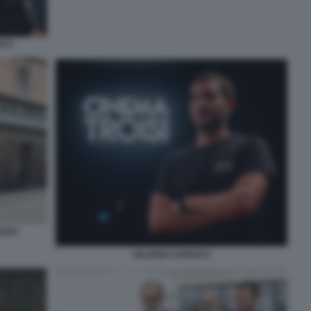
CCI
IUSO
VALERIO CAROCCI