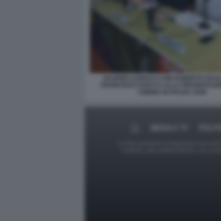
VALERIO CAROCCI CON ROBERTO GUALT
FRANCESCO ROCCA ALLA PRESENTAZI
CINEMA IN PIAZZA 2026
MEDIA E TV
POLIT
Le foto presenti su Dagospia.com sono s
contrario alla pubblicazione, non av