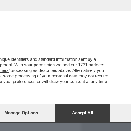
REPORT
DAGOARCHIVIO
que identifiers and standard information sent by a
lopment. With your permission we and our
1731 partners
tners
’ processing as described above. Alternatively you
at some processing of your personal data may not require
nge your preferences or withdraw your consent at any time
Manage Options
Accept All