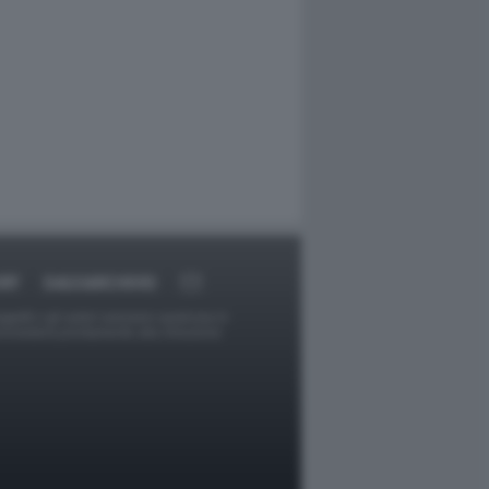
RT
DAGOARCHIVIO
ggetti o gli autori avessero qualcosa in
provvederà prontamente alla rimozione