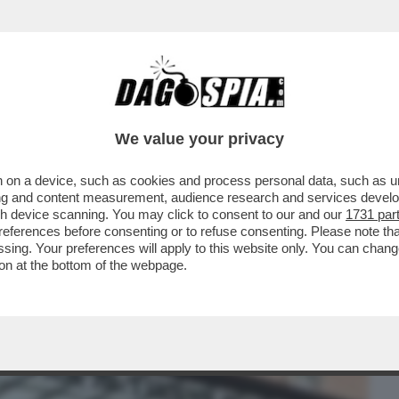
BUSINESS
CAFONAL
CRONACHE
SPORT
DAGO
We value your privacy
 on a device, such as cookies and process personal data, such as uni
 DICE SULLA RICONVERSIONE DELL’EX
ising and content measurement, audience research and services deve
gh device scanning. You may click to consent to our and our
1731 par
ferences before consenting or to refuse consenting. Please note th
essing. Your preferences will apply to this website only. You can cha
on at the bottom of the webpage.