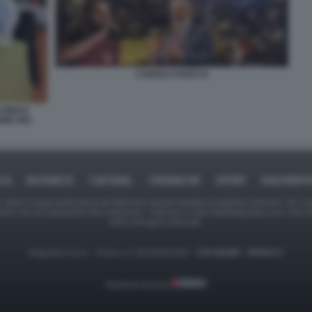
CAROCCI ROCCA
IERI E
ONE DEL
ICA
BUSINESS
CAFONAL
CRONACHE
SPORT
DAGOREPO
tate in larga parte prese da Internet,e quindi valutate di pubblico dominio. Se i so
ranno che da segnalarlo alla redazione - indirizzo e-mail rda@dagospia.com, che 
delle immagini utilizzate.
Dagospia S.p.A. - P.iva e c.f. 06163551002 -
CHI SIAMO
-
PRIVACY
Gestione tecnica