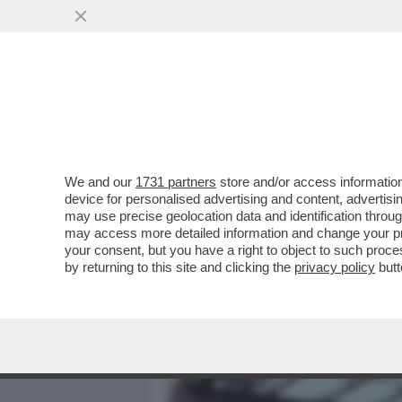
MEDIA E TV
POLITICA
We and our
1731 partners
store and/or access information
QUELLO CHE CAROCCI NON
device for personalised advertising and content, advert
CINEMA METROPOLITAN
may use precise geolocation data and identification throu
may access more detailed information and change your pre
VAI ALL'ARTICOLO
your consent, but you have a right to object to such proc
by returning to this site and clicking the
privacy policy
butt