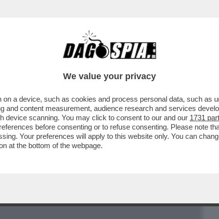
BUSINESS
CAFONAL
CRONACHE
SPORT
DAGO
We value your privacy
 on a device, such as cookies and process personal data, such as uni
NO - RINO FISICHELLA SMENTISCE IL
ising and content measurement, audience research and services deve
 AL TECNOPREMIER…
gh device scanning. You may click to consent to our and our
1731 par
ferences before consenting or to refuse consenting. Please note th
essing. Your preferences will apply to this website only. You can cha
on at the bottom of the webpage.