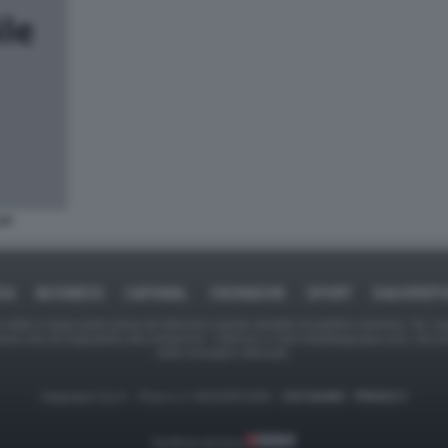
IA
CA
BUSINESS
CAFONAL
CRONACHE
SPORT
DAGOREP
tate in larga parte prese da Internet,e quindi valutate di pubblico dominio. Se i so
ranno che da segnalarlo alla redazione - indirizzo e-mail rda@dagospia.com, che 
delle immagini utilizzate.
Dagospia S.p.A. - P.iva e c.f. 06163551002 -
CHI SIAMO
-
PRIVACY
Gestione tecnica