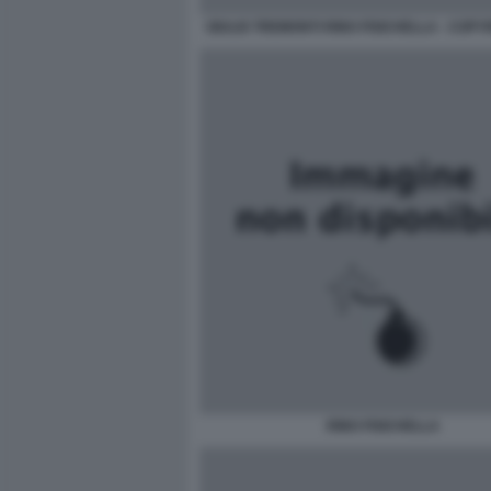
GIULIO TREMONTI RINO FISICHELLA - COPYR
RINO FISICHELLA