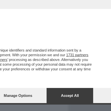
REPORT
DAGOARCHIVIO
que identifiers and standard information sent by a
lopment. With your permission we and our
1731 partners
tners
’ processing as described above. Alternatively you
at some processing of your personal data may not require
nge your preferences or withdraw your consent at any time
Manage Options
Accept All