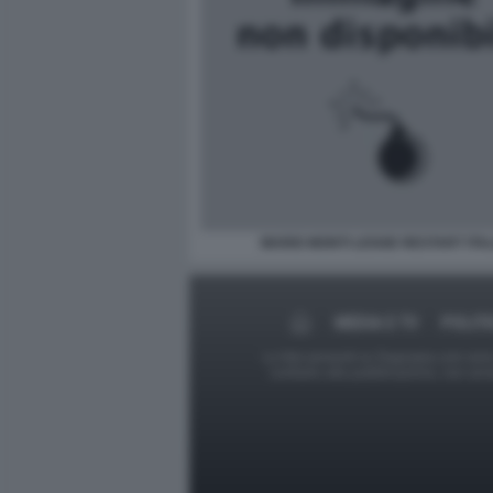
MARIO MONTI LEGGE RESTART ITAL
MEDIA E TV
POLITI
Le foto presenti su Dagospia.com sono s
contrario alla pubblicazione, non av