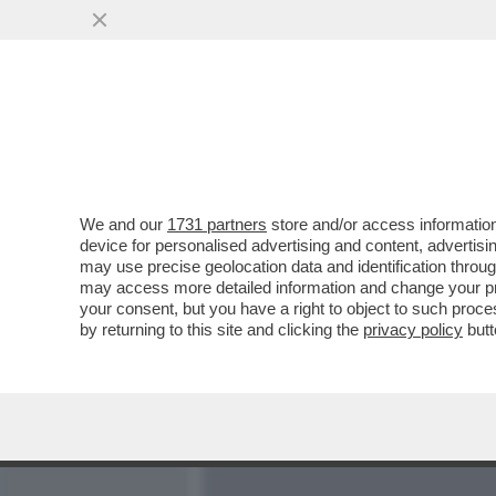
MEDIA E TV
POLITICA
We and our
1731 partners
store and/or access information
MONSIGNORI CHE S-MONTA
device for personalised advertising and content, advert
SOSTEGNO DEL VATICANO
may use precise geolocation data and identification throu
may access more detailed information and change your pre
VAI ALL'ARTICOLO
your consent, but you have a right to object to such proc
by returning to this site and clicking the
privacy policy
butt