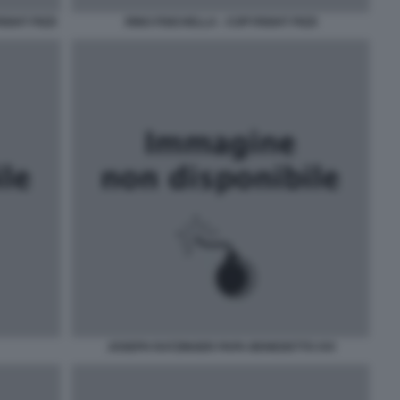
IGHT PIZZI
RINO FISICHELLA - COPYRIGHT PIZZI
JOSEPH RATZINGER PAPA BENEDETTO XVI