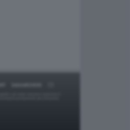
ORT
DAGOARCHIVIO
ggetti o gli autori avessero qualcosa in
provvederà prontamente alla rimozione