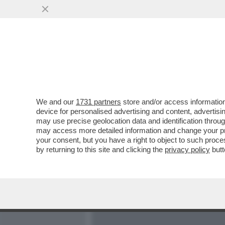
MEDIA E TV
POLITICA
We and our
1731 partners
store and/or access information
MONSIGNORI CHE S-MONTA
device for personalised advertising and content, advert
SOSTEGNO DEL VATICANO
may use precise geolocation data and identification throu
may access more detailed information and change your pre
VAI ALL'ARTICOLO
your consent, but you have a right to object to such proc
by returning to this site and clicking the
privacy policy
butt