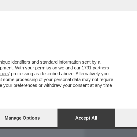
REPORT
DAGOARCHIVIO
que identifiers and standard information sent by a
lopment. With your permission we and our
1731 partners
tners
’ processing as described above. Alternatively you
at some processing of your personal data may not require
nge your preferences or withdraw your consent at any time
Manage Options
Accept All