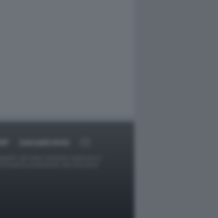
RT
DAGOARCHIVIO
ggetti o gli autori avessero qualcosa in
provvederà prontamente alla rimozione