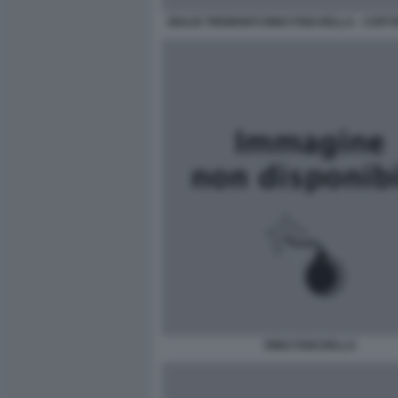
GIULIO TREMONTI RINO FISICHELLA - COPYR
RINO FISICHELLA