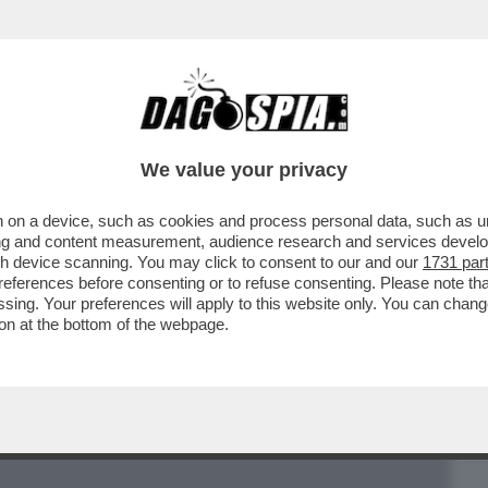
BUSINESS
CAFONAL
CRONACHE
SPORT
DAGO
We value your privacy
 on a device, such as cookies and process personal data, such as uni
NO - RINO FISICHELLA SMENTISCE IL
ising and content measurement, audience research and services deve
 AL TECNOPREMIER…
gh device scanning. You may click to consent to our and our
1731 par
ferences before consenting or to refuse consenting. Please note th
essing. Your preferences will apply to this website only. You can cha
on at the bottom of the webpage.