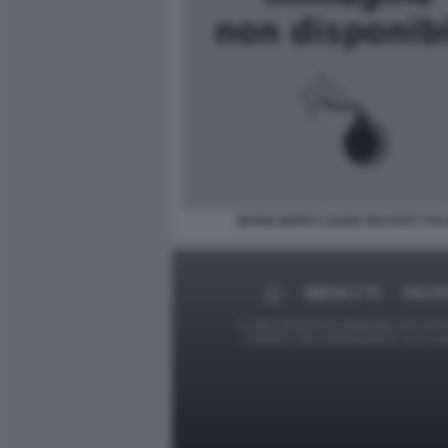
MARIO MONTI LEGGE RESTART ITAL
MEDIA E TV
POLIT
Le foto presenti su Dagospia.com sono s
contrario alla pubblicazione, non av