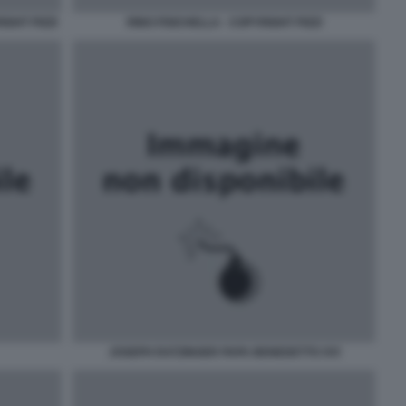
IGHT PIZZI
RINO FISICHELLA - COPYRIGHT PIZZI
JOSEPH RATZINGER PAPA BENEDETTO XVI