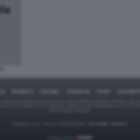
IA
ICA
BUSINESS
CAFONAL
CRONACHE
SPORT
DAGOREPO
tate in larga parte prese da Internet,e quindi valutate di pubblico dominio. Se i so
ranno che da segnalarlo alla redazione - indirizzo e-mail rda@dagospia.com, che 
delle immagini utilizzate.
Dagospia S.p.A. - P.iva e c.f. 06163551002 -
CHI SIAMO
-
PRIVACY
Gestione tecnica