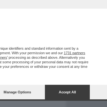
REPORT
DAGOARCHIVIO
que identifiers and standard information sent by a
lopment. With your permission we and our
1731 partners
tners
’ processing as described above. Alternatively you
at some processing of your personal data may not require
nge your preferences or withdraw your consent at any time
Manage Options
Accept All