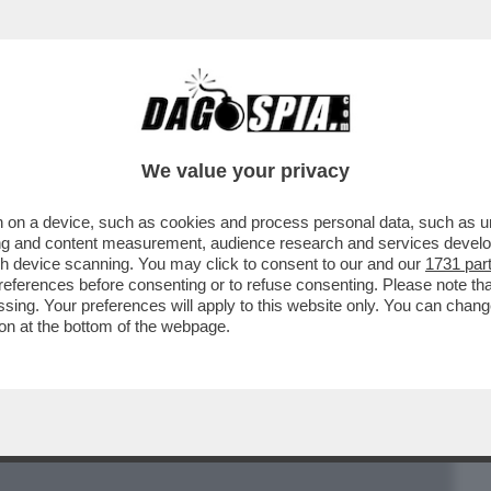
BUSINESS
CAFONAL
CRONACHE
SPORT
DAGO
We value your privacy
 on a device, such as cookies and process personal data, such as uni
ONCLAVE - DALL’11 MARZO SI DARÀ IL
ising and content measurement, audience research and services deve
O, MA GLI EQUILIBRI GIÀ SONO DEFINITI
gh device scanning. You may click to consent to our and our
1731 par
ferences before consenting or to refuse consenting. Please note th
essing. Your preferences will apply to this website only. You can cha
on at the bottom of the webpage.