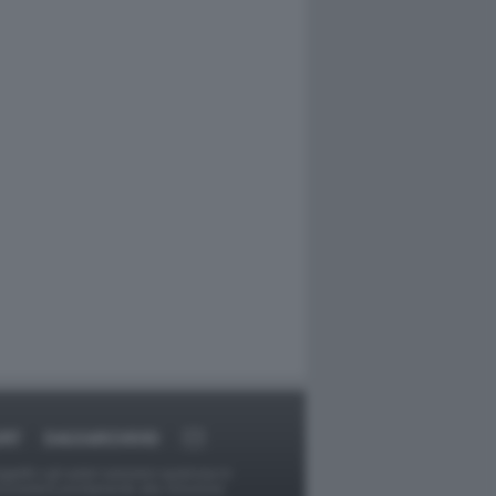
ORT
DAGOARCHIVIO
ggetti o gli autori avessero qualcosa in
provvederà prontamente alla rimozione