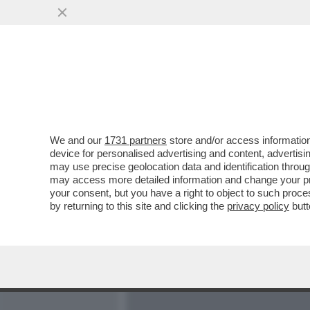
MEDIA E TV
POLITICA
We and our
1731 partners
store and/or access information
TUTTO È PRONTO PER IL C
device for personalised advertising and content, advert
VIA ALLE SESSIONI DI VOT
may use precise geolocation data and identification throu
may access more detailed information and change your pre
VAI ALL'ARTICOLO
your consent, but you have a right to object to such proc
by returning to this site and clicking the
privacy policy
butt