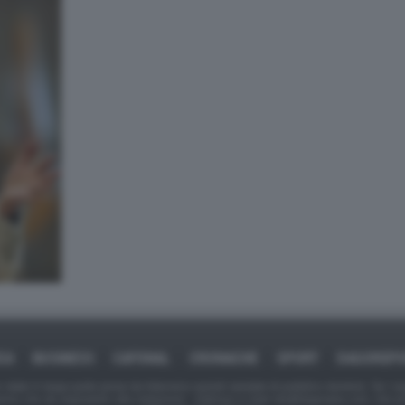
CA
BUSINESS
CAFONAL
CRONACHE
SPORT
DAGOREP
tate in larga parte prese da Internet,e quindi valutate di pubblico dominio. Se i so
ranno che da segnalarlo alla redazione - indirizzo e-mail rda@dagospia.com, che 