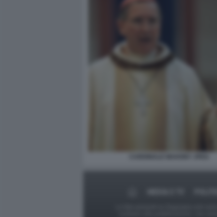
CARDINALE MAHONY JPEG
MEDIA E TV
POLITI
Le foto presenti su Dagospia.com sono s
contrario alla pubblicazione, non av