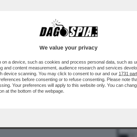
BUSINESS
CAFONAL
CRONACHE
SPORT
DAGO
We value your privacy
 on a device, such as cookies and process personal data, such as uni
ising and content measurement, audience research and services deve
A SULLA CURIA - DALL’11 MARZO VIA
gh device scanning. You may click to consent to our and our
1731 par
ferences before consenting or to refuse consenting. Please note th
GLI EQUILIBRI GIÀ SONO DEFINITI - I
essing. Your preferences will apply to this website only. You can cha
NO IN QUARTA CON GLI SCANDALI
on at the bottom of the webpage.
MOSTRARE CHE LA CHIESA ROMANA È
 “È IL MOMENTO DI CONSIDERARE IN
ATINA”: JORGE BERGOGLIO, ODILO
. ORTEGA….