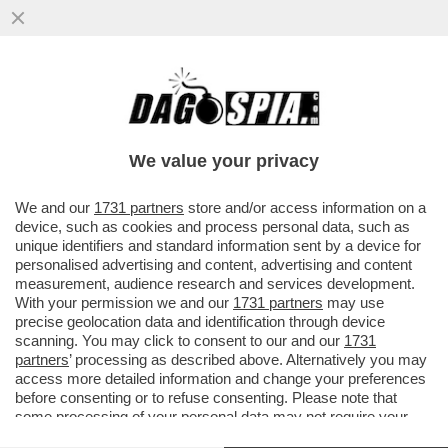
UN CONSIGLIO NON RICHIESTO PER
SALVINI: A VOLTE È MEGLIO STARE IN
SILENZIO – LA FIGURACCIA DEL...
We value your privacy
VAI ALL'ARTICOLO
We and our
1731 partners
store and/or access information on a
device, such as cookies and process personal data, such as
unique identifiers and standard information sent by a device for
personalised advertising and content, advertising and content
measurement, audience research and services development.
With your permission we and our
1731 partners
may use
precise geolocation data and identification through device
scanning. You may click to consent to our and our
1731
partners
’ processing as described above. Alternatively you may
access more detailed information and change your preferences
before consenting or to refuse consenting. Please note that
some processing of your personal data may not require your
consent, but you have a right to object to such processing. Your