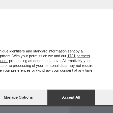
REPORT
DAGOARCHIVIO
que identifiers and standard information sent by a
lopment. With your permission we and our
1731 partners
tners
’ processing as described above. Alternatively you
at some processing of your personal data may not require
nge your preferences or withdraw your consent at any time
Manage Options
Accept All