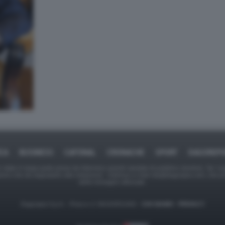
ICA
BUSINESS
CAFONAL
CRONACHE
SPORT
DAGOREPO
tate in larga parte prese da Internet,e quindi valutate di pubblico dominio. Se i so
ranno che da segnalarlo alla redazione - indirizzo e-mail rda@dagospia.com, che 
delle immagini utilizzate.
Dagospia S.p.A. - P.iva e c.f. 06163551002 -
CHI SIAMO
-
PRIVACY