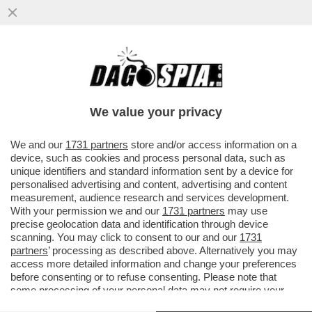
DONALD TRUMP È STATO INCRIMINATO
DAL GRAN GIURÌ DI NEW YORK PER I
PAGAMENTI ALLA PORNOSTAR ...
We value your privacy
VAI ALL'ARTICOLO
We and our
1731 partners
store and/or access information on a
device, such as cookies and process personal data, such as
unique identifiers and standard information sent by a device for
personalised advertising and content, advertising and content
measurement, audience research and services development.
With your permission we and our
1731 partners
may use
precise geolocation data and identification through device
scanning. You may click to consent to our and our
1731
partners
’ processing as described above. Alternatively you may
access more detailed information and change your preferences
before consenting or to refuse consenting. Please note that
some processing of your personal data may not require your
consent, but you have a right to object to such processing. Your