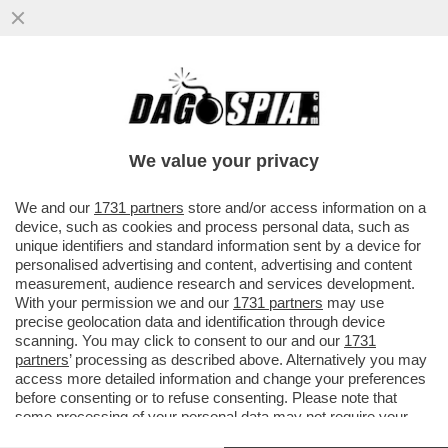
SERGIO MATTARELLA, L’UNICA CERTEZZA
DI QUESTO DISGRAZIATO PAESE – 'IL
FOGLIO': 'È ALMENO L’UOMO DEL
We value your privacy
VAI ALL'ARTICOLO
We and our
1731 partners
store and/or access information on a
device, such as cookies and process personal data, such as
unique identifiers and standard information sent by a device for
personalised advertising and content, advertising and content
measurement, audience research and services development.
With your permission we and our
1731 partners
may use
precise geolocation data and identification through device
scanning. You may click to consent to our and our
1731
partners
’ processing as described above. Alternatively you may
access more detailed information and change your preferences
before consenting or to refuse consenting. Please note that
some processing of your personal data may not require your
consent, but you have a right to object to such processing. Your