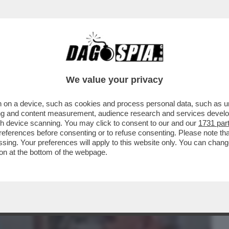
BUSINESS
CAFONAL
CRONACHE
SPORT
DAGO
We value your privacy
 on a device, such as cookies and process personal data, such as uni
TE PAPA - FRANCESCO FA SOSTITUIRE
ising and content measurement, audience research and services deve
 E USERÀ MENO STANZE
gh device scanning. You may click to consent to our and our
1731 par
ferences before consenting or to refuse consenting. Please note th
essing. Your preferences will apply to this website only. You can cha
on at the bottom of the webpage.