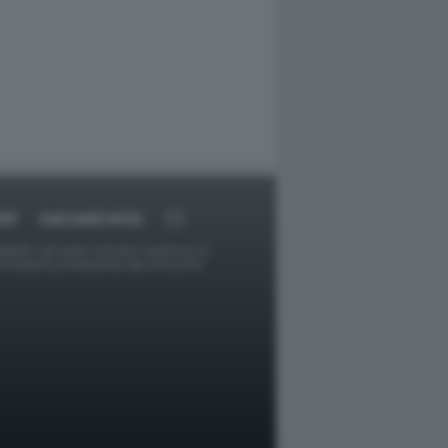
RT
DAGOARCHIVIO
ggetti o gli autori avessero qualcosa in
provvederà prontamente alla rimozione