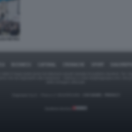
SAN PIETRO
ICA
BUSINESS
CAFONAL
CRONACHE
SPORT
DAGOREPO
tate in larga parte prese da Internet,e quindi valutate di pubblico dominio. Se i so
ranno che da segnalarlo alla redazione - indirizzo e-mail rda@dagospia.com, che 
delle immagini utilizzate.
Dagospia S.p.A. - P.iva e c.f. 06163551002 -
CHI SIAMO
-
PRIVACY
Gestione tecnica