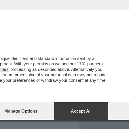
REPORT
DAGOARCHIVIO
que identifiers and standard information sent by a
lopment. With your permission we and our
1731 partners
tners
’ processing as described above. Alternatively you
at some processing of your personal data may not require
nge your preferences or withdraw your consent at any time
Manage Options
Accept All