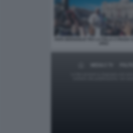
PAPA BERGOGLIO TRA LA FOLLA A PIAZZA 
JPEG
MEDIA E TV
POLIT
Le foto presenti su Dagospia.com sono s
contrario alla pubblicazione, non av