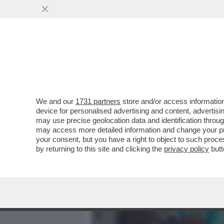
MEDIA E TV
POLITICA
We and our
1731 partners
store and/or access information
BERGOGLIO: SEMPLICEMEN
device for personalised advertising and content, advert
IL TRONO CON UNA SEDIA
may use precise geolocation data and identification throu
DELL’APPARTAMENTO
may access more detailed information and change your pre
your consent, but you have a right to object to such proc
VAI ALL'ARTICOLO
by returning to this site and clicking the
privacy policy
butt