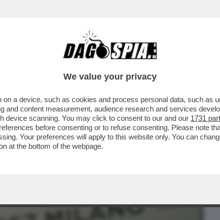
BUSINESS
CAFONAL
CRONACHE
SPORT
DAGO
We value your privacy
 on a device, such as cookies and process personal data, such as uni
I GIOCATORI DI INTER E MILAN FOSSE GAY.
ising and content measurement, audience research and services deve
DIVERSA'...
gh device scanning. You may click to consent to our and our
1731 par
ferences before consenting or to refuse consenting. Please note th
essing. Your preferences will apply to this website only. You can cha
on at the bottom of the webpage.