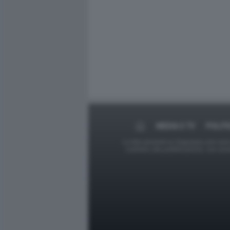
MEDIA E TV
POLITI
Le foto presenti su Dagospia.com sono s
contrario alla pubblicazione, non av