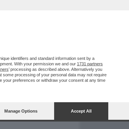
REPORT
DAGOARCHIVIO
que identifiers and standard information sent by a
lopment. With your permission we and our
1731 partners
tners
’ processing as described above. Alternatively you
at some processing of your personal data may not require
nge your preferences or withdraw your consent at any time
Manage Options
Accept All