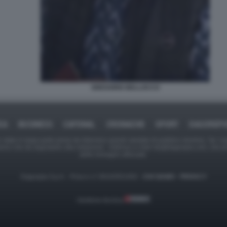
GREGORIO BELLOCCO
CA
BUSINESS
CAFONAL
CRONACHE
SPORT
DAGOREP
tate in larga parte prese da Internet,e quindi valutate di pubblico dominio. Se i so
ranno che da segnalarlo alla redazione - indirizzo e-mail rda@dagospia.com, che 
delle immagini utilizzate.
Dagospia S.p.A. - P.iva e c.f. 06163551002 -
CHI SIAMO
-
PRIVACY
Gestione tecnica