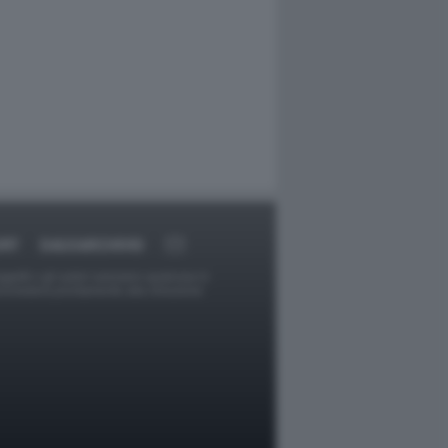
ORT
DAGOARCHIVIO
ggetti o gli autori avessero qualcosa in
provvederà prontamente alla rimozione