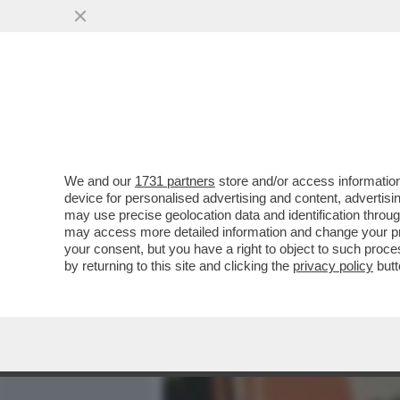
MEDIA E TV
POLITICA
We and our
1731 partners
store and/or access information
'SI DICEVA CHE IL 50% DE
device for personalised advertising and content, advert
MA PASSARE UNA SERATA '
may use precise geolocation data and identification throu
may access more detailed information and change your pre
VAI ALL'ARTICOLO
your consent, but you have a right to object to such proc
by returning to this site and clicking the
privacy policy
butt