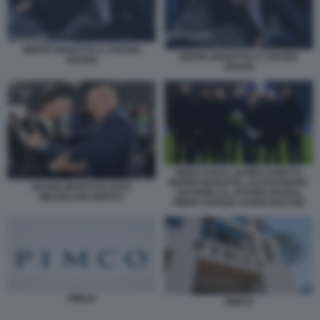
BEPPE MAROTTA E STEVEN
BEPPE MAROTTA E STEVEN
ZHANG
ZHANG
PIERO VOLPI, JAVIER ZANETTI,
BEPPE MAROTTA, ALESSANDRO
ZHANG MAROTTA FOTO
ANTONELLO, STEVEN ZHANG,
MEZZELANI GMT072
PIERO AUSILIO, DARIO BACCIN
PIMCO
PIMCO