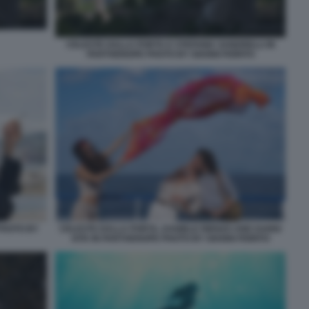
CELESTE DALLA PORTA E STEFANIA SANDRELLI IN
PARTHENOPE PHOTO BY GIANNI FIORITO
PHOTO BY
CELESTE DALLA PORTA, DANIELE RIENZO AND DARIO
AITA IN PARTHENOPE PHOTO BY GIANNI FIORITO