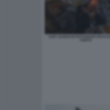
GARY OLDMAN IN PARTHENOPE PHOTO B
FIORITO