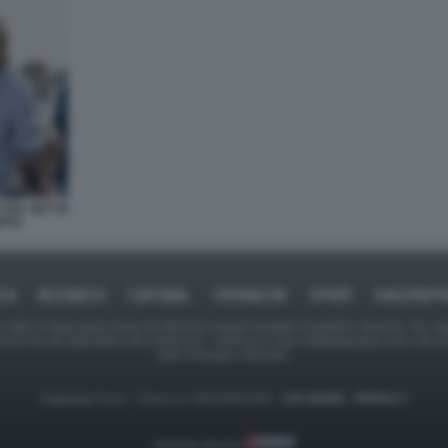
SUL SET DI
ITO.
ICA
BUSINESS
CAFONAL
CRONACHE
SPORT
DAGOREPO
tate in larga parte prese da Internet,e quindi valutate di pubblico dominio. Se i so
ranno che da segnalarlo alla redazione - indirizzo e-mail rda@dagospia.com, che 
delle immagini utilizzate.
Dagospia S.p.A. - P.iva e c.f. 06163551002 -
CHI SIAMO
-
PRIVACY
Gestione tecnica