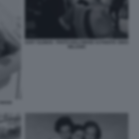
GARY OLDMAN - PHOTO HOLLYWOOD AUTHENTIC GREG
WILLIAMS
LYWOOD