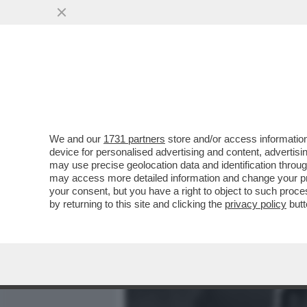
MEDIA E TV
POLITICA
We and our
1731 partners
store and/or access information
LA CANNES DEI GIUSTI - 
device for personalised advertising and content, advert
CRITICHE INTERNAZIONALI 
may use precise geolocation data and identification throu
may access more detailed information and change your pre
VAI ALL'ARTICOLO
your consent, but you have a right to object to such proc
by returning to this site and clicking the
privacy policy
butt