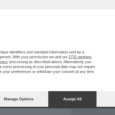
REPORT
DAGOARCHIVIO
que identifiers and standard information sent by a
lopment. With your permission we and our
1731 partners
tners
’ processing as described above. Alternatively you
at some processing of your personal data may not require
nge your preferences or withdraw your consent at any time
Manage Options
Accept All