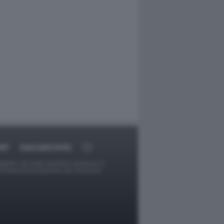
RT
DAGOARCHIVIO
ggetti o gli autori avessero qualcosa in
provvederà prontamente alla rimozione