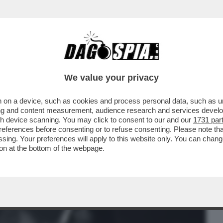
BUSINESS
CAFONAL
CRONACHE
SPORT
DAGO
We value your privacy
 on a device, such as cookies and process personal data, such as uni
AHI. NON SONO TUTTE BUONISSIME LE
ising and content measurement, audience research and services deve
A 'PARTHENOPE'...
gh device scanning. You may click to consent to our and our
1731 par
ferences before consenting or to refuse consenting. Please note th
essing. Your preferences will apply to this website only. You can cha
on at the bottom of the webpage.