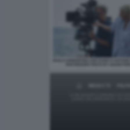
PAOLO SORRENTINO AND DARIA D'ANTONIO 
PARTHENOPE PHOTO BY GIANNI FIOR
MEDIA E TV
POLIT
Le foto presenti su Dagospia.com sono s
contrario alla pubblicazione, non av