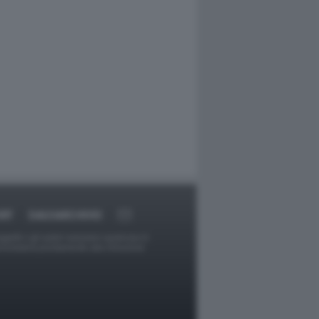
RT
DAGOARCHIVIO
ggetti o gli autori avessero qualcosa in
provvederà prontamente alla rimozione