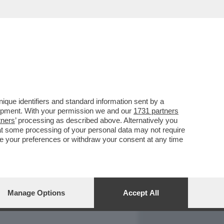
REPORT
DAGOARCHIVIO
que identifiers and standard information sent by a
lopment. With your permission we and our
1731 partners
tners
’ processing as described above. Alternatively you
at some processing of your personal data may not require
nge your preferences or withdraw your consent at any time
Manage Options
Accept All