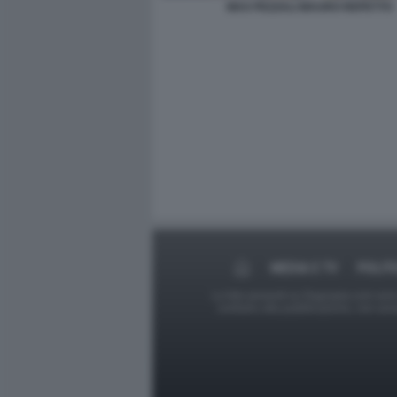
MAX PEZZALI MAURO REPETTO
MEDIA E TV
POLIT
Le foto presenti su Dagospia.com sono s
contrario alla pubblicazione, non av