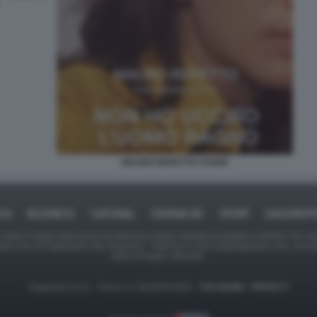
MAURO REPETTO COVER
ICA
BUSINESS
CAFONAL
CRONACHE
SPORT
DAGOREPO
tate in larga parte prese da Internet,e quindi valutate di pubblico dominio. Se i so
ranno che da segnalarlo alla redazione - indirizzo e-mail rda@dagospia.com, che 
delle immagini utilizzate.
Dagospia S.p.A. - P.iva e c.f. 06163551002 -
CHI SIAMO
-
PRIVACY