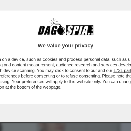
BUSINESS
CAFONAL
CRONACHE
SPORT
DAGO
We value your privacy
 on a device, such as cookies and process personal data, such as uni
HO SENTITO L’ATTACCO DE'GLI ANNI'HO
ising and content measurement, audience research and services deve
R VIA DAGLI 883
gh device scanning. You may click to consent to our and our
1731 par
ferences before consenting or to refuse consenting. Please note th
essing. Your preferences will apply to this website only. You can cha
on at the bottom of the webpage.