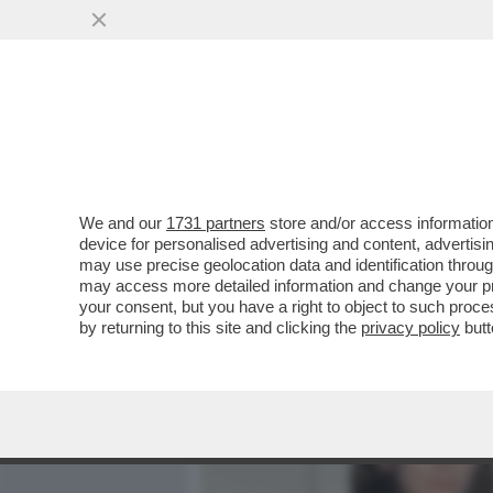
MEDIA E TV
POLITICA
We and our
1731 partners
store and/or access information
MAURO REPETTO: QUANDO 
device for personalised advertising and content, advert
CAPITO CHE DOVEVO ANDA
may use precise geolocation data and identification throu
may access more detailed information and change your pre
VAI ALL'ARTICOLO
your consent, but you have a right to object to such proc
by returning to this site and clicking the
privacy policy
butt