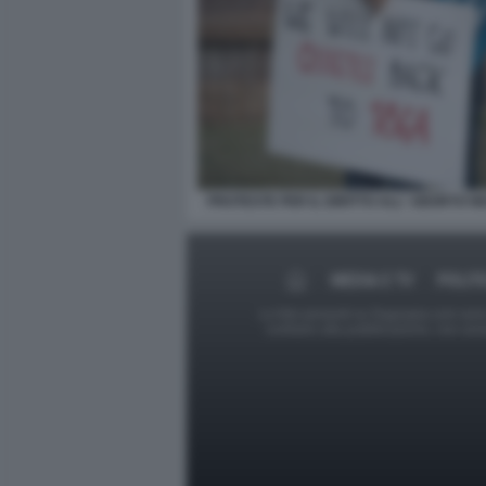
PROTESTE PER IL DIRITTO ALL' ABORTO NE
MEDIA E TV
POLIT
Le foto presenti su Dagospia.com sono s
contrario alla pubblicazione, non av