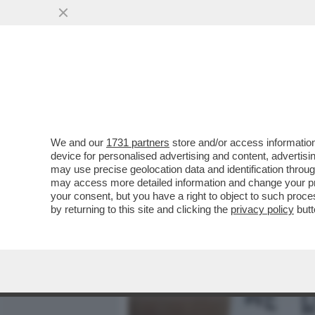
MEDIA E TV
POLITICA
We and our
1731 partners
store and/or access information
LA CORTE SUPREMA DELL’
device for personalised advertising and content, advert
CONCEPIMENTO, RIAFFERM
may use precise geolocation data and identification throu
may access more detailed information and change your pre
VAI ALL'ARTICOLO
your consent, but you have a right to object to such proc
by returning to this site and clicking the
privacy policy
butt