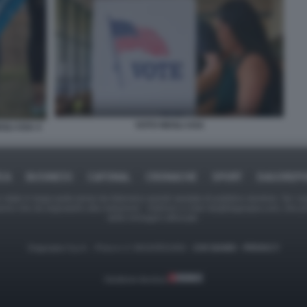
VOTO NEGLI USA
GLI USA 4
ICA
BUSINESS
CAFONAL
CRONACHE
SPORT
DAGOREPO
tate in larga parte prese da Internet,e quindi valutate di pubblico dominio. Se i so
ranno che da segnalarlo alla redazione - indirizzo e-mail rda@dagospia.com, che 
delle immagini utilizzate.
Dagospia S.p.A. - P.iva e c.f. 06163551002 -
CHI SIAMO
-
PRIVACY
Gestione tecnica