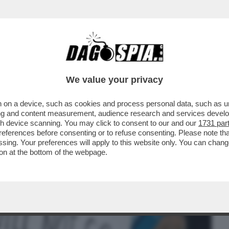
BUSINESS
CAFONAL
CRONACHE
SPORT
DAGO
We value your privacy
 on a device, such as cookies and process personal data, such as uni
ARIZONA VIETA L’ABORTO FIN DAL
ising and content measurement, audience research and services deve
ANDO LA VALIDITÀ DI UNA..
gh device scanning. You may click to consent to our and our
1731 par
ferences before consenting or to refuse consenting. Please note th
essing. Your preferences will apply to this website only. You can cha
on at the bottom of the webpage.