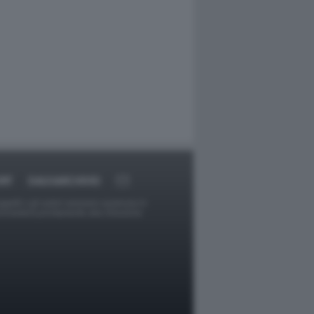
RT
DAGOARCHIVIO
ggetti o gli autori avessero qualcosa in
provvederà prontamente alla rimozione