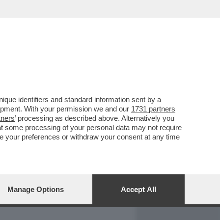
REPORT
DAGOARCHIVIO
que identifiers and standard information sent by a
lopment. With your permission we and our
1731 partners
tners
’ processing as described above. Alternatively you
at some processing of your personal data may not require
nge your preferences or withdraw your consent at any time
Manage Options
Accept All