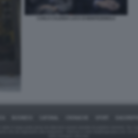
CARLO CALENDA LUCA DI MONTEZEMOLO
ICA
BUSINESS
CAFONAL
CRONACHE
SPORT
DAGOREPO
tate in larga parte prese da Internet,e quindi valutate di pubblico dominio. Se i so
ranno che da segnalarlo alla redazione - indirizzo e-mail rda@dagospia.com, che 
delle immagini utilizzate.