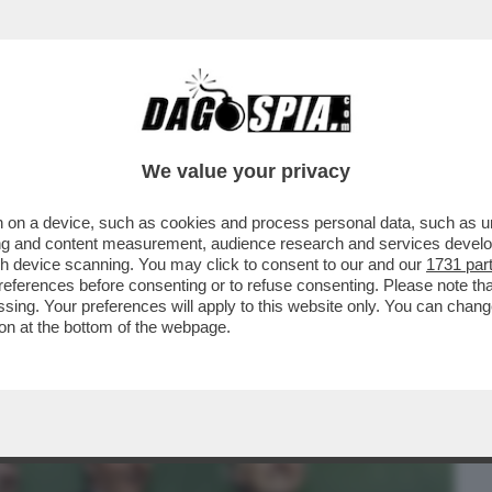
BUSINESS
CAFONAL
CRONACHE
SPORT
DAGO
We value your privacy
 on a device, such as cookies and process personal data, such as uni
RENZI: ECCO COME L'ACCORDO CON
ising and content measurement, audience research and services deve
LIA
gh device scanning. You may click to consent to our and our
1731 par
ferences before consenting or to refuse consenting. Please note th
essing. Your preferences will apply to this website only. You can cha
on at the bottom of the webpage.