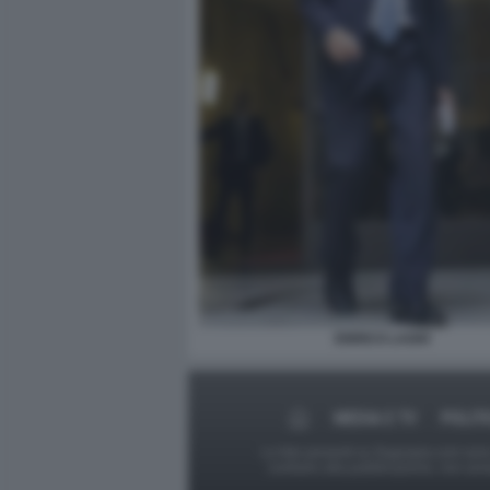
ENRICO LAGHI
MEDIA E TV
POLIT
Le foto presenti su Dagospia.com sono s
contrario alla pubblicazione, non av