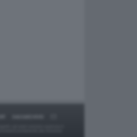
RT
DAGOARCHIVIO
ggetti o gli autori avessero qualcosa in
provvederà prontamente alla rimozione