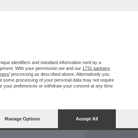
REPORT
DAGOARCHIVIO
que identifiers and standard information sent by a
lopment. With your permission we and our
1731 partners
tners
’ processing as described above. Alternatively you
at some processing of your personal data may not require
nge your preferences or withdraw your consent at any time
Manage Options
Accept All