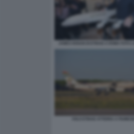
JAMES HOGAN DI ETIHAD A ROMA FOTO 
VOLO ETIHAD ATTERRA A FIUMICI