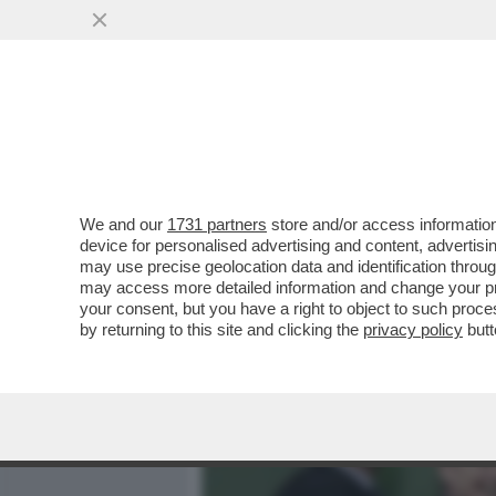
MEDIA E TV
POLITICA
We and our
1731 partners
store and/or access information
MICA SOLO L'AIR FORCE 
device for personalised advertising and content, advert
ETIHAD HA SVENATO ALITA
may use precise geolocation data and identification throu
may access more detailed information and change your pre
VAI ALL'ARTICOLO
your consent, but you have a right to object to such proc
by returning to this site and clicking the
privacy policy
butt