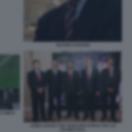
SILVANO CASSANO
D'AMICO
JAMES HOGAN CON I MANAGER ETIHAD TRA CUI
CRAMER BALL