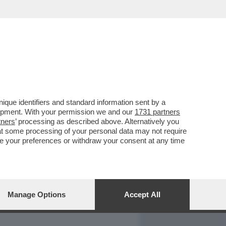
REPORT
DAGOARCHIVIO
que identifiers and standard information sent by a
lopment. With your permission we and our
1731 partners
tners
’ processing as described above. Alternatively you
at some processing of your personal data may not require
nge your preferences or withdraw your consent at any time
Manage Options
Accept All