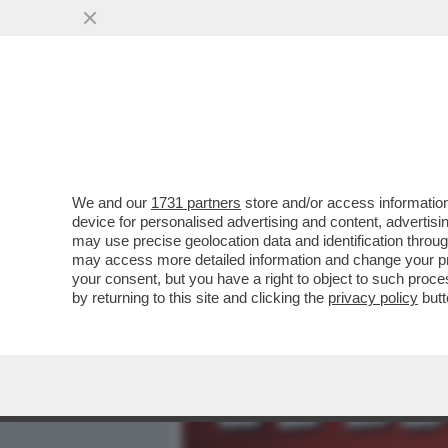
MEDIA E TV
POLITICA
We and our
1731 partners
store and/or access information
FILIPPO FACCI: 'ERO E S
device for personalised advertising and content, advert
CONTRATTO IN RAI MI SE
may use precise geolocation data and identification throu
may access more detailed information and change your pre
VAI ALL'ARTICOLO
your consent, but you have a right to object to such proc
by returning to this site and clicking the
privacy policy
butt