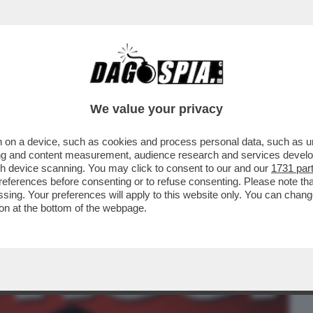
BUSINESS
CAFONAL
CRONACHE
SPORT
DAGO
We value your privacy
 on a device, such as cookies and process personal data, such as uni
ONO ESASPERATO. NON HO SOLDI E IL
ising and content measurement, audience research and services deve
RVIREBBE PARECCHIO'
gh device scanning. You may click to consent to our and our
1731 par
ferences before consenting or to refuse consenting. Please note th
essing. Your preferences will apply to this website only. You can cha
on at the bottom of the webpage.