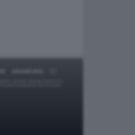
RT
DAGOARCHIVIO
ggetti o gli autori avessero qualcosa in
provvederà prontamente alla rimozione