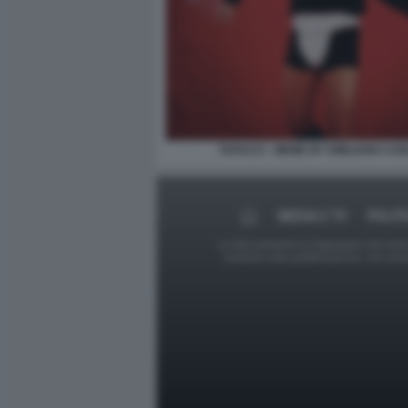
TAFACCI - MEME BY EMILIANO CAR
MEDIA E TV
POLIT
Le foto presenti su Dagospia.com sono s
contrario alla pubblicazione, non av