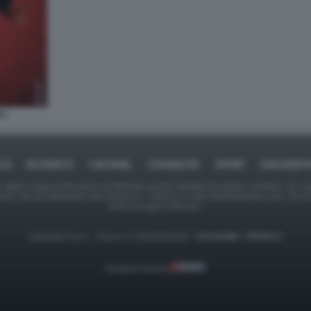
LI
ICA
BUSINESS
CAFONAL
CRONACHE
SPORT
DAGOREPO
tate in larga parte prese da Internet,e quindi valutate di pubblico dominio. Se i so
ranno che da segnalarlo alla redazione - indirizzo e-mail rda@dagospia.com, che 
delle immagini utilizzate.
Dagospia S.p.A. - P.iva e c.f. 06163551002 -
CHI SIAMO
-
PRIVACY
Gestione tecnica