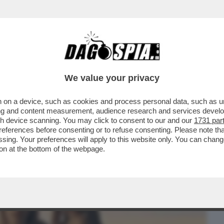
BUSINESS
CAFONAL
CRONACHE
SPORT
DAGO
We value your privacy
 on a device, such as cookies and process personal data, such as uni
UCCIDERE MIO PADRE, RISCHIAVO DI
ising and content measurement, audience research and services deve
GESSICA MALAJ
gh device scanning. You may click to consent to our and our
1731 par
ferences before consenting or to refuse consenting. Please note th
essing. Your preferences will apply to this website only. You can cha
on at the bottom of the webpage.