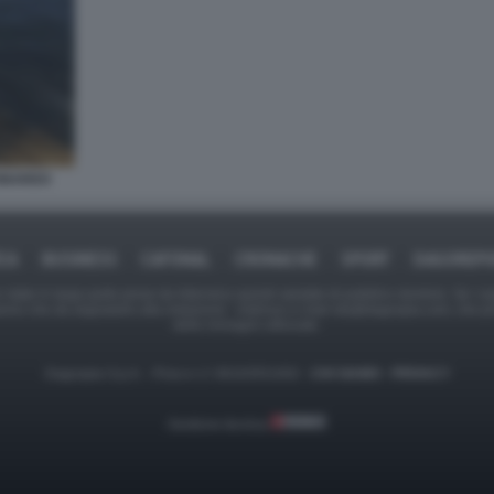
EONARDO
ICA
BUSINESS
CAFONAL
CRONACHE
SPORT
DAGOREPO
tate in larga parte prese da Internet,e quindi valutate di pubblico dominio. Se i so
ranno che da segnalarlo alla redazione - indirizzo e-mail rda@dagospia.com, che 
delle immagini utilizzate.
Dagospia S.p.A. - P.iva e c.f. 06163551002 -
CHI SIAMO
-
PRIVACY
Gestione tecnica