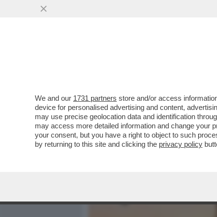
MEDIA E TV
POLITICA
We and our
1731 partners
store and/or access information
ALEX POMPA: HO DOVUTO 
device for personalised advertising and content, advert
FARE LA STESSA FINE DI 
may use precise geolocation data and identification throu
may access more detailed information and change your pre
VAI ALL'ARTICOLO
your consent, but you have a right to object to such proc
by returning to this site and clicking the
privacy policy
butt