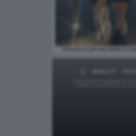
TEFTA MALAJ CON I FIGLI GESSICA E L
MEDIA E TV
POLIT
Le foto presenti su Dagospia.com sono s
contrario alla pubblicazione, non av