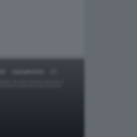
RT
DAGOARCHIVIO
ggetti o gli autori avessero qualcosa in
provvederà prontamente alla rimozione