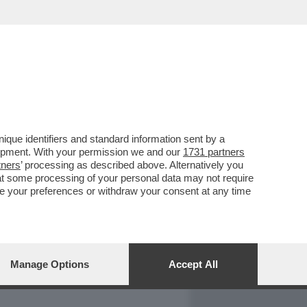
REPORT
DAGOARCHIVIO
que identifiers and standard information sent by a
lopment. With your permission we and our
1731 partners
tners
’ processing as described above. Alternatively you
at some processing of your personal data may not require
nge your preferences or withdraw your consent at any time
Manage Options
Accept All